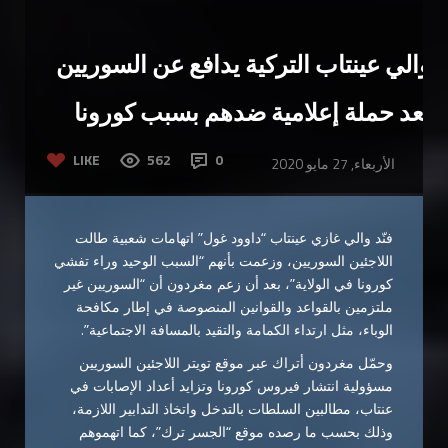
والي عينتاب التركية يدافع عن السوريين
بعد حملة إعلامية ضدهم بسبب كورونا
LIKE
562
0
الأربعاء, 27 مايو 2020
فنّد والي غازي عينتاب “داوود غول” اتهامات شعبية طالت
اللاجئين السوريين، وزعمت بأنهم “السبب الوحيد وراء تفشي
كورونا في الولاية”، بعد أن زعم مغردون أن “السوريين غير
ملتزمين بالقواعد والقوانين المنصوصة في إطار مكافحة
الوباء، مثل ارتداء الكمامة والتقيد بالمسافة الاجتماعية”.
وحمّل مغردون أتراك عبر موقع تويتر اللاجئين السوريين
مسؤولية انتشار فيروس كورونا وتزايد أعداد الإصابات في
عنتاب، مطالبين السلطات بالتدخل واتخاذ التدابير اللازمة،
وذلك بحسب ما رصده موقع “الجسر ترك”، كما اتهموهم