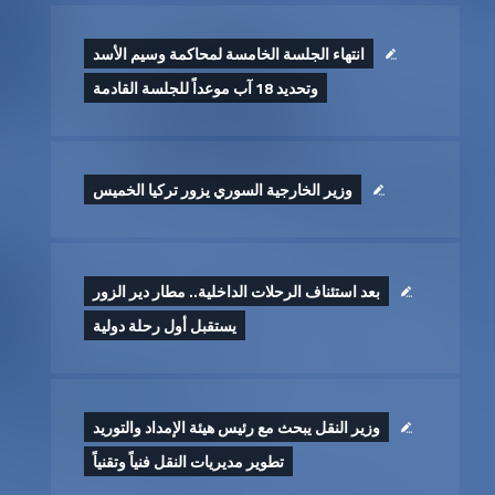
انتهاء الجلسة الخامسة لمحاكمة وسيم الأسد
وتحديد 18 آب موعداً للجلسة القادمة
وزير الخارجية السوري يزور تركيا الخميس
بعد استئناف الرحلات الداخلية.. مطار دير الزور
يستقبل أول رحلة دولية
وزير النقل يبحث مع رئيس هيئة الإمداد والتوريد
تطوير ‏مديريات النقل فنياً وتقنياً