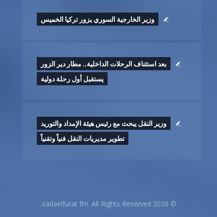
وزير الخارجية السوري يزور تركيا الخميس
بعد استئناف الرحلات الداخلية.. مطار دير الزور
يستقبل أول رحلة دولية
وزير النقل يبحث مع رئيس هيئة الإمداد والتوريد
تطوير ‏مديريات النقل فنياً وتقنياً
© 2026 sadaelfurat fm. All Rights Reserved.