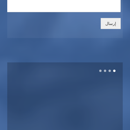
إرسال