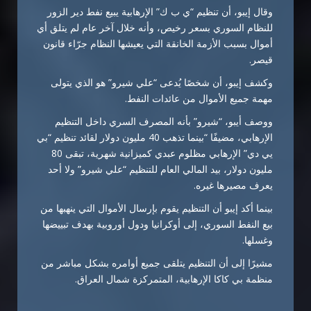
وقال إيبو، أن تنظيم “ي ب ك” الإرهابية يبيع نفط دير الزور
للنظام السوري بسعر رخيص، وأنه خلال آخر عام لم يتلق أي
أموال بسبب الأزمة الخانقة التي يعيشها النظام جرّاء قانون
قيصر.
وكشف إيبو، أن شخصًا يُدعى “علي شيرو” هو الذي يتولى
مهمة جميع الأموال من عائدات النفط.
ووصف أيبو، “شيرو” بأنه المصرف السري داخل التنظيم
الإرهابي، مضيفًا “بينما تذهب 40 مليون دولار لقائد تنظيم “بي
يي دي” الإرهابي مظلوم عبدي كميزانية شهرية، تبقى 80
مليون دولار، بيد المالي العام للتنظيم “علي شيرو” ولا أحد
يعرف مصيرها غيره.
بينما أكد إيبو أن التنظيم يقوم بإرسال الأموال التي ينهبها من
بيع النفط السوري، إلى أوكرانيا ودول أوروبية بهدف تبييضها
وغسلها.
مشيرًا إلى أن التنظيم يتلقى جميع أوامره بشكل مباشر من
منظمة بي كاكا الإرهابية، المتمركزة شمال العراق.