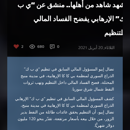
شهد شاهد من أهلها.. منشق عن “ي ب
ك” الإرهابي يفضح الفساد المالي
للتنظيم
2
680
0
الثلاثاء, 20 أبريل 2021
نضال إيبو المسؤول المالي السابق في تنظيم “ي ب ك”
الذراع السوري لمنظمة بي كا كا الإرهابية، في مدينة منبج
المحتلة، فضح الفساد المالي داخل التنظيم ونهب ثروات
النفط شمال شرق سوريا.
كشف المسؤول المالي السابق في تنظيم “ي ب ك” الإرهابي
الذراع السوري لمنظمة بي كا كا الإرهابية في مدينة منبج،
نضال إيبو، أن التنظيم يحقق عائدات طائلة من النفط بدير
الزور، من خلال بيعه بأسعار مرتفعة، تقدّر بنحو 120 مليون
دولار شهريًّا.