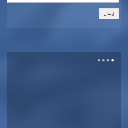
إرسال