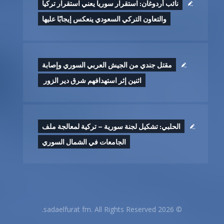
نائب أردوغان: استقرار سوريا يعني استقرار تركيا
والتعاون التركي السعودي ينعكس إيجابًا عليها
مقتل جندي من الجيش العربي السوري وإصابة
اثنين إثر ‏استهدافهم شرق دير الزور ‏
الحلبي: تشكيل لجنة سورية – تركية لمعالجة ملف
الجامعات في الشمال السوري
© 2026 sadaelfurat fm. All Rights Reserved.