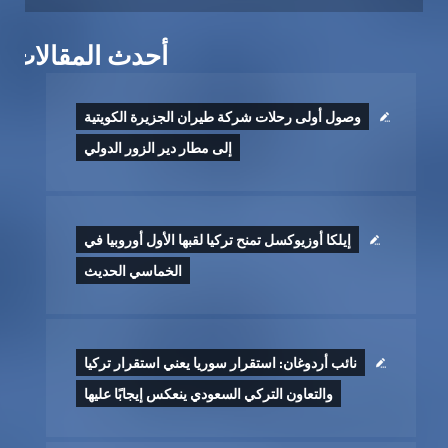
أحدث المقالات
وصول أولى رحلات شركة طيران الجزيرة الكويتية
إلى مطار دير الزور الدولي
إيلكا أوزيوكسل تمنح تركيا لقبها الأول أوروبيا في
الخماسي الحديث
نائب أردوغان: استقرار سوريا يعني استقرار تركيا
والتعاون التركي السعودي ينعكس إيجابًا عليها