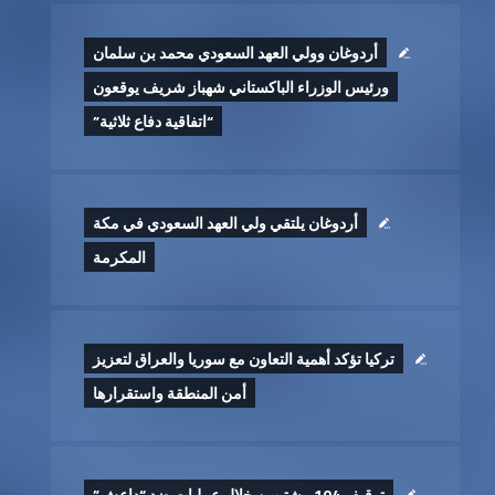
أردوغان وولي العهد السعودي محمد بن سلمان
ورئيس الوزراء الباكستاني شهباز شريف يوقعون
“اتفاقية دفاع ثلاثية”
أردوغان يلتقي ولي العهد السعودي في مكة
المكرمة
تركيا تؤكد أهمية التعاون مع سوريا والعراق لتعزيز
أمن المنطقة واستقرارها
توقيف 104 مشتبهين خلال عمليات ضد “داعش”