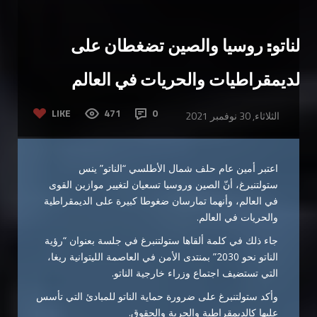
الناتو: روسيا والصين تضغطان على
الديمقراطيات والحريات في العالم
LIKE
471
0
الثلاثاء, 30 نوفمبر 2021
اعتبر أمين عام حلف شمال الأطلسي “الناتو” ينس
ستولتنبرغ، أنّ الصين وروسيا تسعيان لتغيير موازين القوى
في العالم، وأنهما تمارسان ضغوطا كبيرة على الديمقراطية
والحريات في العالم.
جاء ذلك في كلمة ألقاها ستولتنبرغ في جلسة بعنوان “رؤية
الناتو نحو 2030” بمنتدى الأمن في العاصمة الليتوانية ريغا،
التي تستضيف اجتماع وزراء خارجية الناتو.
وأكد ستولتنبرغ على ضرورة حماية الناتو للمبادئ التي تأسس
عليها كالديمقراطية والحرية والحقوق.