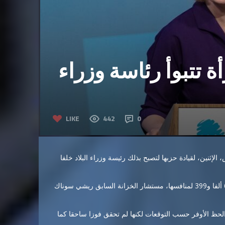
ة تتبوأ رئاسة وزراء
LIKE
442
0
إثنين، لقيادة حزبها لتصبح بذلك رئيسة وزراء البلاد خلفا
وحصلت تراس (46 عاما) على 81 ألفا و326 من الأصوات مقابل 60 ألفا و399 لمنافسها، مستشار الخزانة السابق ريشي سوناك
8 بالمئة حازت تراس على الحظ الأوفر حسب التوقعات لكنها لم تحقق فوزا ساحقا كما