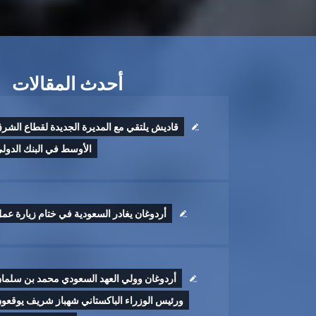
أحدث المقالات
قاديش يلتقي مع المديرة الجديدة لقطاع الشر
الأوسط في البنك الدول
أردوغان يغادر السعودية في ختام زيارة عم
أردوغان وولي العهد السعودي محمد بن سلما
ورئيس الوزراء الباكستاني شهباز شريف يوقعو