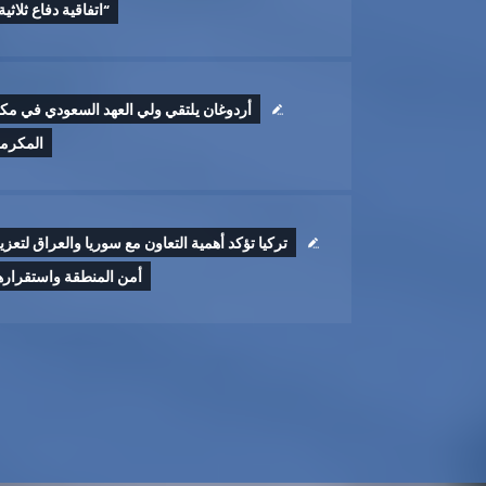
“اتفاقية دفاع ثلاثية
أردوغان يلتقي ولي العهد السعودي في مك
المكرم
تركيا تؤكد أهمية التعاون مع سوريا والعراق لتعزي
أمن المنطقة واستقراره