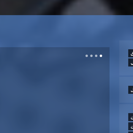
ق
ي
ل
ن
ن