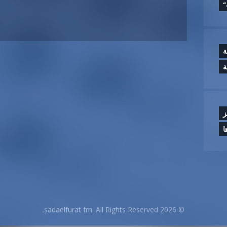
”
ة
ة
ز
ا
© 2026 sadaelfurat fm. All Rights Reserved.