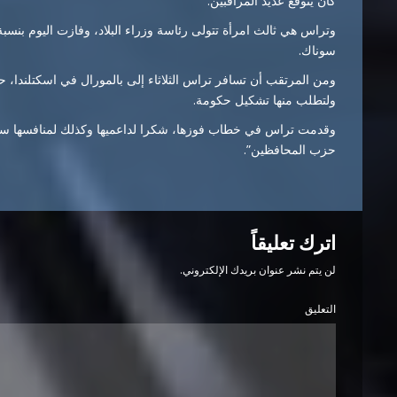
كان يتوقع عديد المراقبين.
سوناك.
ومن المرتقب أن تسافر تراس الثلاثاء إلى بالمورال في اسكتلندا، حيث
ولتطلب منها تشكيل حكومة.
وقدمت تراس في خطاب فوزها، شكرا لداعميها وكذلك لمنافسها سو
حزب المحافظين”.
اترك تعليقاً
لن يتم نشر عنوان بريدك الإلكتروني.
التعليق