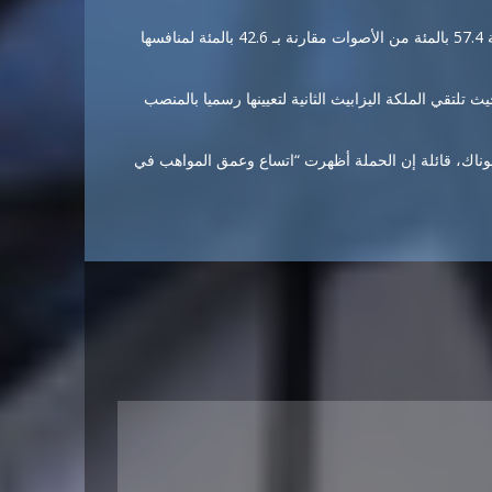
وتراس هي ثالث امرأة تتولى رئاسة وزراء البلاد، وفازت اليوم بنسبة 57.4 بالمئة من الأصوات مقارنة بـ 42.6 بالمئة لمنافسها
 تلتقي الملكة اليزابيث الثانية لتعيينها رسميا بالمنصب
ناك، قائلة إن الحملة أظهرت “اتساع وعمق المواهب في