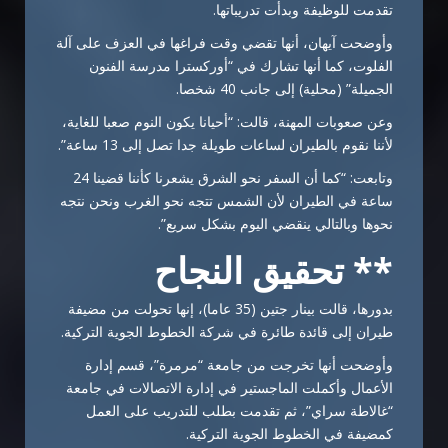
تقدمت للوظيفة وبدأت تدريباتها.
وأوضحت آيهان، أنها تقضي وقت فراغها في العزف على آلة
الفلوت، كما أنها تشارك في “أوركسترا مدرسة الفنون
الجميلة” (محلية) إلى جانب 40 شخصا.
وعن صعوبات المهنة، قالت: “أحيانا يكون النوم صعبا للغاية،
لأننا نقوم بالطيران لساعات طويلة جدا تصل إلى 13 ساعة”.
وتابعت: “كما أن السفر نحو الشرق يشعرنا كأننا قضينا 24
ساعة في الطيران لأن الشمس تتجه نحو الغرب ونحن نتجه
نحوها وبالتالي ينقضي اليوم بشكل سريع”.​​​​​​​
** تحقيق النجاح
بدورها، قالت بينار جتين (35 عاما)، إنها تحولت من مضيفة
طيران إلى قائدة طائرة في شركة الخطوط الجوية التركية.
وأوضحت أنها تخرجت من جامعة “مرمرة”، قسم إدارة
الأعمال وأكملت الماجستير في إدارة الاتصالات في جامعة
“غالاطة سراي”، ثم تقدمت بطلب للتدريب على العمل
كمضيفة في الخطوط الجوية التركية.