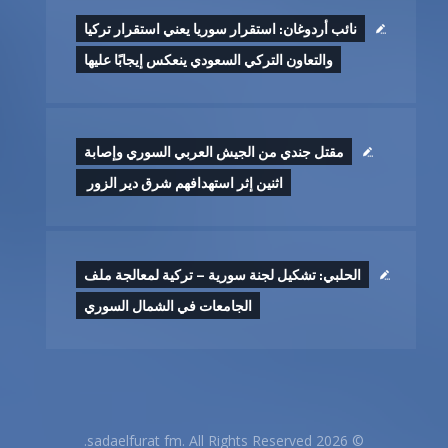
نائب أردوغان: استقرار سوريا يعني استقرار تركيا
والتعاون التركي السعودي ينعكس إيجابًا عليها
مقتل جندي من الجيش العربي السوري وإصابة
اثنين إثر ‏استهدافهم شرق دير الزور ‏
الحلبي: تشكيل لجنة سورية – تركية لمعالجة ملف
الجامعات في الشمال السوري
© 2026 sadaelfurat fm. All Rights Reserved.