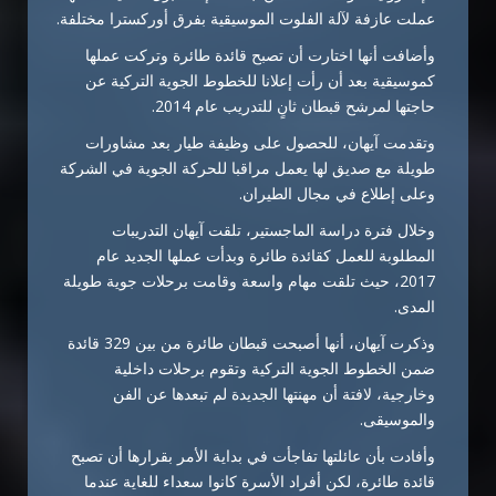
عملت عازفة لآلة الفلوت الموسيقية بفرق أوركسترا مختلفة.
وأضافت أنها اختارت أن تصبح قائدة طائرة وتركت عملها
كموسيقية بعد أن رأت إعلانا للخطوط الجوية التركية عن
حاجتها لمرشح قبطان ثانٍ للتدريب عام 2014.
وتقدمت آيهان، للحصول على وظيفة طيار بعد مشاورات
طويلة مع صديق لها يعمل مراقبا للحركة الجوية في الشركة
وعلى إطلاع في مجال الطيران.
وخلال فترة دراسة الماجستير، تلقت آيهان التدريبات
المطلوبة للعمل كقائدة طائرة وبدأت عملها الجديد عام
2017، حيث تلقت مهام واسعة وقامت برحلات جوية طويلة
المدى.
وذكرت آيهان، أنها أصبحت قبطان طائرة من بين 329 قائدة
ضمن الخطوط الجوية التركية وتقوم برحلات داخلية
وخارجية، لافتة أن مهنتها الجديدة لم تبعدها عن الفن
والموسيقى.
وأفادت بأن عائلتها تفاجأت في بداية الأمر بقرارها أن تصبح
قائدة طائرة، لكن أفراد الأسرة كانوا سعداء للغاية عندما