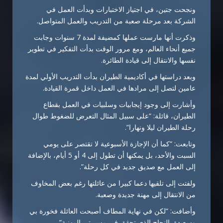
ونجحت جتين، في اجتياز الاختبارات وبدأت العمل في
الشركة بعد مرحلة صعبة من التدريب والعمل المتواصل.
وذكرت أنها مارست عملها كمضيفة لمدة 7 سنوات وجابت
جميع أنحاء العالم، ومع مرور الوقت بدأت التفكير في تطوير
نفسها والانتقال إلى قيادة الطائرة.
وبعد دراستها في أكاديمية الطيران بدأت التدريب الأولي لمدة
عامين لتصل إلى مرادها في العمل داخل قمرة القيادة.
وأشارت إلى وجود إيجابيات وسلبيات في العمل بقطاع
الطيران، قائلة: “على سبيل المثال التعرض للضغوط طوال
رحلة الطيران ليلا ونهارا”.
وتابعت: “كما أن الإجازة الأسبوعية لا تقتصر على يومي
السبت والأحد، بل يمكنها أن تطول إلى 4 أو 5 أيام، بالإضافة
إلى العمل مع صديق جديد في كل رحلة”.
ولفتت إلى تلقيها دعما كبيرا من عائلتها رغم بعض المخاوف
من الانتقال إلى مهنة جديدة وصعبة.
وأضافت: “لكن في نهاية المطاف أصبحت العائلة فخورة بي
وسعيدة بالنجاح الذي تحقق في مسيرتي المهنية”.