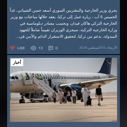
يجري وزير الخارجية والمغتربين السوري أسعد حسن الشيباني، غداً
الخميس 6 آب ، زيارة عمل إلى تركيا، يعقد خلالها مباحثات مع وزير
الخارجية التركي هاكان فيدان. وبحسب مصادر دبلوماسية في
وزارة الخارجية التركية، سيجري الوزيران تقييماً شاملاً للجهود
المبذولة، بدعم من تركيا، لتحقيق الاستقرار الدائم والأمن في...
الأربعاء, 05 أغسطس 2026
0
13
LIKE
أخبار