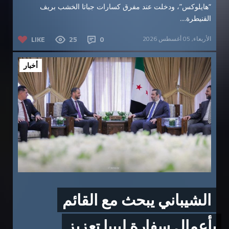
“هايلوكس”، ودخلت عند مفرق كسارات جباتا الخشب بريف
القنيطرة....
الأربعاء, 05 أغسطس 2026
0
25
LIKE
أخبار
الشيباني يبحث مع القائم
بأعمال سفارة ليبيا تعزيز