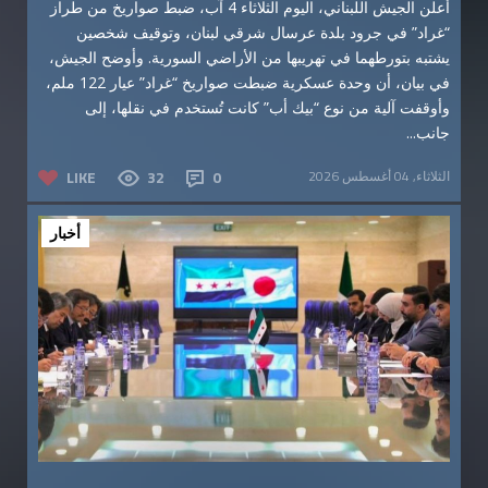
أعلن الجيش اللبناني، اليوم الثلاثاء 4 آب، ضبط صواريخ من طراز
“غراد” في جرود بلدة عرسال شرقي لبنان، وتوقيف شخصين
يشتبه بتورطهما في تهريبها من الأراضي السورية. وأوضح الجيش،
في بيان، أن وحدة عسكرية ضبطت صواريخ “غراد” عيار 122 ملم،
وأوقفت آلية من نوع “بيك أب” كانت تُستخدم في نقلها، إلى
جانب...
الثلاثاء, 04 أغسطس 2026
0
32
LIKE
أخبار