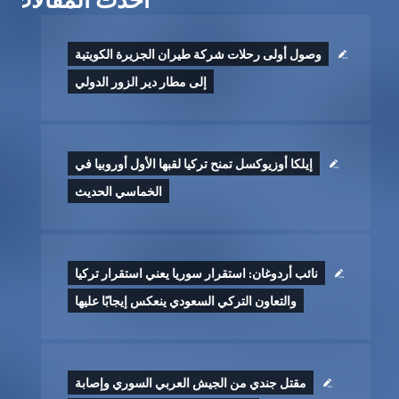
وصول أولى رحلات شركة طيران الجزيرة الكويتية
إلى مطار دير الزور الدولي
إيلكا أوزيوكسل تمنح تركيا لقبها الأول أوروبيا في
الخماسي الحديث
نائب أردوغان: استقرار سوريا يعني استقرار تركيا
والتعاون التركي السعودي ينعكس إيجابًا عليها
مقتل جندي من الجيش العربي السوري وإصابة