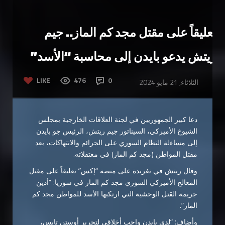
تعليقاً على مقتل مجد كم الماز.. جيم
ريتش يدعو بايدن إلى محاسبة “الأسد”
LIKE
476
0
الثلاثاء, 21 مايو 2024
دعا كبير الجمهوريين في لجنة العلاقات الخارجية بمجلس
الشيوخ الأميركي، السيناتور جيم ريتش، الرئيس جو بايدن
إلى مساءلة النظام السوري على الجرائم والانتهاكات، بعد
مقتل المواطن (مجد كم الماز) في معتقلاته.
وقال ريتش في تغريدة على منصة “إكس” تعليقاً على مقتل
المعالج الأميركي السوري مجد كم الماز في سوريا: “أدين
جريمة القتل الوحشية التي ارتكبها الأسد ‌للمواطن مجد كم
الماز”.
وأضاف: “لدى بايدن واجب أخلاقي لتحرير أوستن تايس،