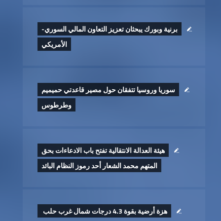
برنية وبورك يبحثان تعزيز التعاون المالي السوري-
الأمريكي
سوريا وروسيا تتفقان حول مصير قاعدتي حميميم
وطرطوس
هيئة العدالة الانتقالية تفتح باب الادعاءات بحق
المتهم محمد الشعار أحد رموز النظام البائد
هزة أرضية بقوة 4.3 درجات شمال غرب حلب ‏