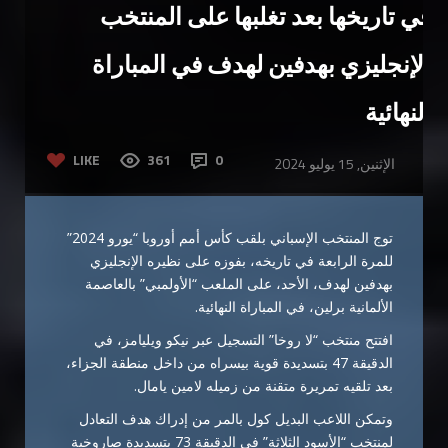
في تاريخها بعد تغلبها على المنتخب
الإنجليزي بهدفين لهدف في المباراة
النهائية
LIKE
361
0
الإثنين, 15 يوليو 2024
توج المنتخب الإسباني بلقب كأس أمم أوروبا “يورو 2024”
للمرة الرابعة في تاريخه، بفوزه على نظيره الإنجليزي
بهدفين لهدف، الأحد، على الملعب “الأولمبي” بالعاصمة
الألمانية برلين، في المباراة النهائية.
افتتح منتخب “لا روخا” التسجيل عبر نيكو ويليامز، في
الدقيقة 47 بتسديدة قوية بيسراه من داخل منطقة الجزاء،
بعد تلقيه تمريرة متقنة من زميله لامين يامال.
وتمكن اللاعب البديل كول بالمر من إدراك هدف التعادل
لمنتخب “الأسود الثلاثة” في الدقيقة 73 بتسديدة صاروخية