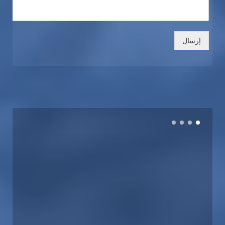
إرسال