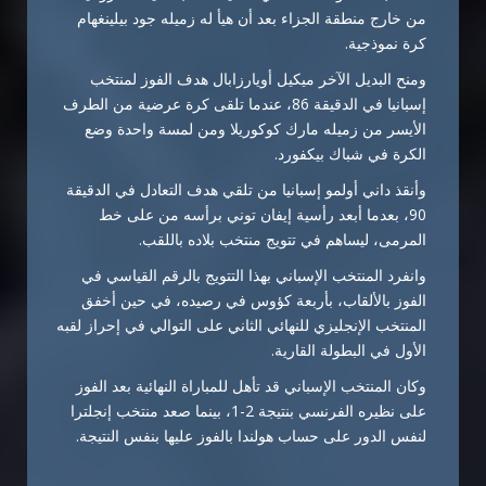
من خارج منطقة الجزاء بعد أن هيأ له زميله جود بيلينغهام
كرة نموذجية.
ومنح البديل الآخر ميكيل أويارزابال هدف الفوز لمنتخب
إسبانيا في الدقيقة 86، عندما تلقى كرة عرضية من الطرف
الأيسر من زميله مارك كوكوريلا ومن لمسة واحدة وضع
الكرة في شباك بيكفورد.
وأنقذ داني أولمو إسبانيا من تلقي هدف التعادل في الدقيقة
90، بعدما أبعد رأسية إيفان توني برأسه من على خط
المرمى، ليساهم في تتويج منتخب بلاده باللقب.
وانفرد المنتخب الإسباني بهذا التتويج بالرقم القياسي في
الفوز بالألقاب، بأربعة كؤوس في رصيده، في حين أخفق
المنتخب الإنجليزي للنهائي الثاني على التوالي في إحراز لقبه
الأول في البطولة القارية.
وكان المنتخب الإسباني قد تأهل للمباراة النهائية بعد الفوز
على نظيره الفرنسي بنتيجة 2-1، بينما صعد منتخب إنجلترا
لنفس الدور على حساب هولندا بالفوز عليها بنفس النتيجة.