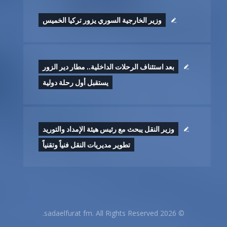
وزير الخارجية السوري يزور تركيا الخميس
بعد استئناف الرحلات الداخلية.. مطار دير الزور
يستقبل أول رحلة دولية
وزير النقل يبحث مع رئيس هيئة الإمداد والتوريد
تطوير ‏مديريات النقل فنياً وتقنياً
© 2026 sadaelfurat fm. All Rights Reserved.