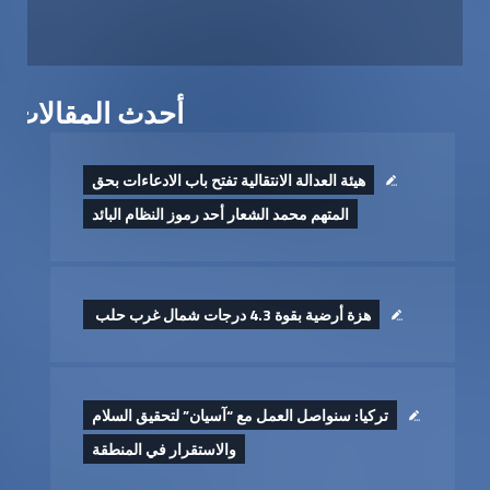
أحدث المقالات
هيئة العدالة الانتقالية تفتح باب الادعاءات بحق
المتهم محمد الشعار أحد رموز النظام البائد
هزة أرضية بقوة 4.3 درجات شمال غرب حلب ‏
تركيا: سنواصل العمل مع “آسيان” لتحقيق السلام
والاستقرار في المنطقة