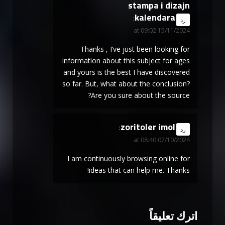
stampa i dizajn
kalendara
says:
رد
15/11/2024 at 09:02
Thanks , I’ve just been looking for
information about this subject for ages
and yours is the best I have discovered
so far. But, what about the conclusion?
Are you sure about the source?
zoritoler imol
says:
رد
07/10/2024 at 08:40
I am continuously browsing online for
ideas that can help me. Thanks!
اترك تعليقاً