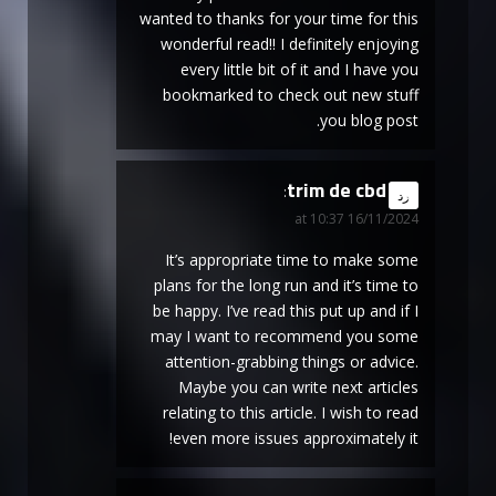
wanted to thanks for your time for this
wonderful read!! I definitely enjoying
every little bit of it and I have you
bookmarked to check out new stuff
you blog post.
trim de cbd
says:
رد
16/11/2024 at 10:37
It’s appropriate time to make some
plans for the long run and it’s time to
be happy. I’ve read this put up and if I
may I want to recommend you some
attention-grabbing things or advice.
Maybe you can write next articles
relating to this article. I wish to read
even more issues approximately it!