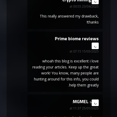
says:
رد
23/04/2025 at 00:55
This really answered my drawback,
thanks!
Prime biome reviews
says:
رد
15/03/2025 at 07:15
whoah this blog is excellent i love
reading your articles. Keep up the great
work! You know, many people are
hunting around for this info, you could
help them greatly.
$MGMEL
says:
رد
25/01/2025 at 11:37