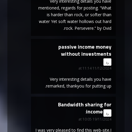
Very interesting details you have
mentioned, regards for posting. “What
is harder than rock, or softer than
water Yet soft water hollows out hard
rock. Persevere.” by Ovid.
passive income money
without investments
says:
رد
11/12/2024 at 11:14
Very interesting details you have
remarked, thankyou for putting up.
Bandwidth sharing for
income
says:
رد
19/11/2024 at 10:05
I was very pleased to find this web-site.I