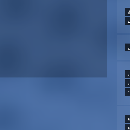
ق
ي
ل
ن
ن
”
ة
ة