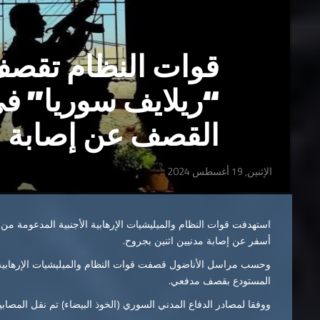
قوات النظام تقص
“ريلايف سوريا” ف
القصف عن إصابة مد
الإثنين, 19 أغسطس 2024
استهدفت قوات النظام والميليشيات الإرهابية الأجنبية المدعومة من
أسفر عن إصابة مدنيين اثنين بجروح.
وحسب مراسل الأناضول قصفت قوات النظام والميليشيات الإرهابية ا
المستودع بقصف مدفعي.
ووفقا لمصادر الدفاع المدني السوري (الخوذ البيضاء) تم نقل المصاب