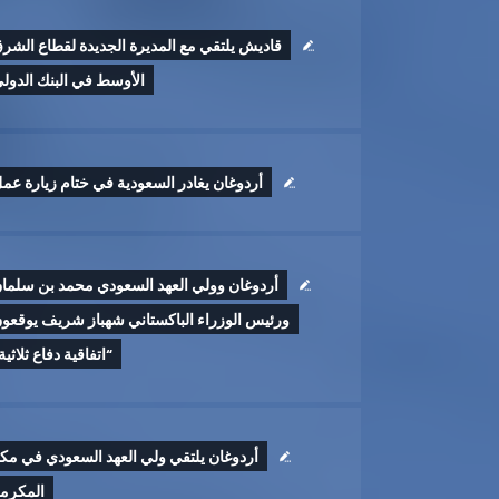
قاديش يلتقي مع المديرة الجديدة لقطاع الشر
الأوسط في البنك الدول
أردوغان يغادر السعودية في ختام زيارة عم
أردوغان وولي العهد السعودي محمد بن سلما
ورئيس الوزراء الباكستاني شهباز شريف يوقعو
“اتفاقية دفاع ثلاثية
أردوغان يلتقي ولي العهد السعودي في مك
المكرم