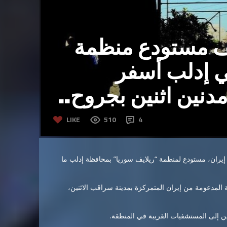
ف مستودع منظمة
ي إدلب أسفر
نين اثنين بجروح..
LIKE
510
4
 إيران، مستودع لمنظمة “ريلايف سوريا” بمحافظة إدلب ما
لمدعومة من إيران المتمركزة بمدينة سراقب الاثنين،
ين إلى المستشفيات القريبة في المنطقة.