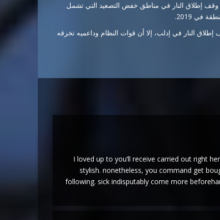
ة تفاهم لتعزيز وقف إطلاق النار في مناطق خفض التصعيد التي تشمل
​​​​​​​​​​​
ق جديد لوقف إطلاق النار في إدلب، إلا أن قوات النظام وداعميه تخرقه
I loved up to you’ll receive carried out right h
stylish. nonetheless, you command get boug
following. sick indisputably come more beforehan