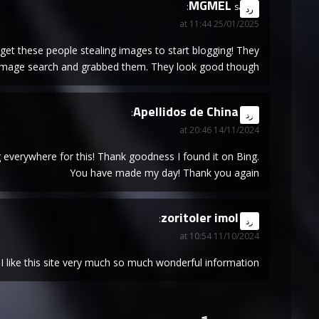
$MGMEL
says:
رد
25/01/2025 at 11:44
 get these people stealing images to start blogging! They
a image search and grabbed them. They look good though!
Apellidos de China
says:
رد
14/11/2024 at 20:46
ng everywhere for this! Thank goodness I found it on Bing.
You have made my day! Thank you again
zoritoler imol
says:
رد
11/10/2024 at 10:54
I like this site very much so much wonderful information.