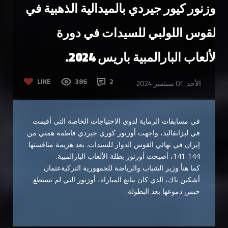
أوزنور كيور جيردي بالميدالية الذهبية في
القوس اللولبي للسيدات في دورة
الألعاب البارالمبية باريس 2024.
LIKE
386
2
الأحد, 01 سبتمبر 2024
في مسابقات الرماية لذوي الاحتياجات الخاصة التي أقيمت
في ليزانفاليد، واجهت أوزنور كوري جيردي فاطمة همتي من
إيران في نهائي القوس الدوار للسيدات. بعد هزيمة منافستها
144-141، أصبحت أوزنور بطلة الألعاب البارالمبية.
كما هنأ وزير الشباب والرياضة للجمهورية التركيةعثمان
أشكين باك، الذي كان يتابع المباراة، أوزنور التي لم تستطع
حبس دموعها بعد البطولة.