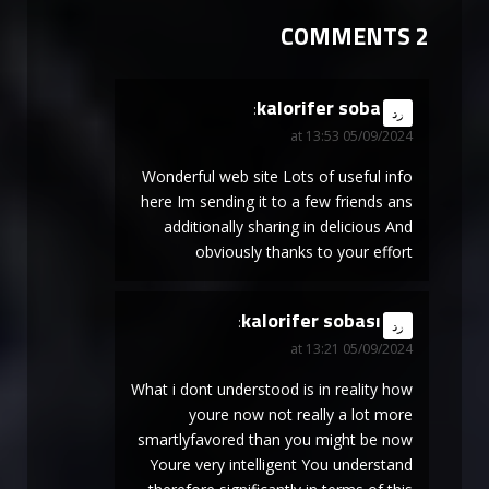
2 COMMENTS
kalorifer soba
says:
رد
05/09/2024 at 13:53
Wonderful web site Lots of useful info
here Im sending it to a few friends ans
additionally sharing in delicious And
obviously thanks to your effort
kalorifer sobası
says:
رد
05/09/2024 at 13:21
What i dont understood is in reality how
youre now not really a lot more
smartlyfavored than you might be now
Youre very intelligent You understand