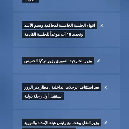
انتهاء الجلسة الخامسة لمحاكمة وسيم الأسد
وتحديد 18 آب موعداً للجلسة القادمة
وزير الخارجية السوري يزور تركيا الخميس
بعد استئناف الرحلات الداخلية.. مطار دير الزور
يستقبل أول رحلة دولية
وزير النقل يبحث مع رئيس هيئة الإمداد والتوريد