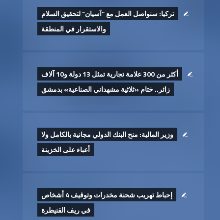
تركيا: سنواصل العمل مع “آسيان” لتحقيق السلام
والاستقرار في المنطقة
أكثر من 300 علامة تجارية تمثل 13 دولة و10 آلاف
زائر.. ختام «ثلاثية مشهداني الصناعية» بدمشق
وزير المالية: منح البنك الدولي مجانية بالكامل ولا
أعباء على الخزينة
إحباط تهريب شحنة مخدرات وتوقيف 4 أشخاص
في ريف القنيطرة