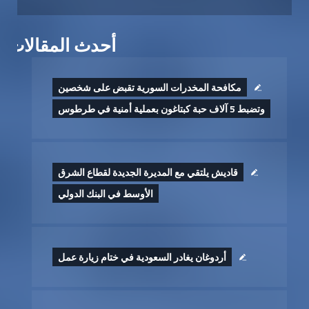
أحدث المقالات
مكافحة المخدرات السورية تقبض على شخصين
وتضبط 5 آلاف حبة كبتاغون بعملية أمنية في طرطوس
قاديش يلتقي مع المديرة الجديدة لقطاع الشرق
الأوسط في البنك الدولي
أردوغان يغادر السعودية في ختام زيارة عمل