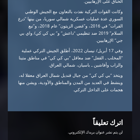
الخناق على الإرهابيين.
وكانت القوات التركية نفذت بالتعاون مع الجيش الوطني
السوري عدة عمليات عسكرية شمالي سوريا، من بينها “درع
الفرات” في 2016، و”غضن الزيتون” عام 2018، و”نبع
السلام” 2019 ضد تنظيمي “داعش” و” بي كي كي/ واي بي
جي” الإرهابيين.
وفي 17 أبريل/ نيسان 2022، أطلق الجيش التركي عملية
“المخلب ـ القفل​​​​​​” ضد معاقل “بي كي كي” في مناطق متينا
والزاب وأفاشين ـ باسيان، شمالي العراق.
ويتخذ “بي كي كي” من جبال قنديل شمال العراق معقلا له،
وينشط في العديد من المدن والمناطق والأودية، ويشن منها
هجمات على الداخل التركي.
اترك تعليقاً
لن يتم نشر عنوان بريدك الإلكتروني.