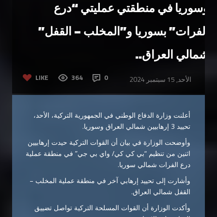
وسوريا في منطقتي عمليتي “درع
الفرات” بسوريا و”المخلب – القفل”
شمالي العراق..
LIKE
364
0
الأحد, 15 سبتمبر 2024
أعلنت وزارة الدفاع الوطني في الجمهورية التركية، الأحد،
تحييد 3 إرهابيين شمالي العراق وسوريا.
وأوضحت الوزارة في بيان أن القوات التركية حيدت إرهابيين
اثنين من تنظيم “بي كي كي/ واي بي جي” في منطقة عملية
درع الفرات شمالي سوريا.
وأشارت إلى تحييد إرهابي آخر في منطقة عملية المخلب –
القفل شمالي العراق.
وأكدت الوزارة أن القوات المسلحة التركية تواصل تضييق