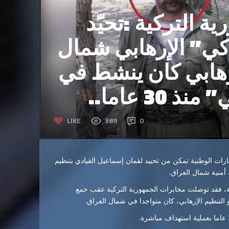
ة التركية :تحيّد
كي” الإرهابي شمال
إرهابي كان ينشط في
3 عاما..
LIKE
389
0
بارات الوطنية تمكن من تحييد لقمان إسماعيل القيادي بتنظيم
أمنية شمال العراق.
ة، فقد توصلت مخابرات الجمهورية التركية عقب جمع
لتنظيم الإرهابي، كان متواجدا في شمال العراق.