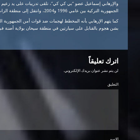
والإرهابي إسماعيل عضو “بي كي كي”، تلقى تدريبات على يد زعيم ا
الجمهورية التركية بين عامي 1996 و2004، وانتقل إلى منطقة الزاب عام 2004 وتلقى تدريبات في معسكرات الإرهابيين.
كما يتهم الإرهابي بأنه المخطط لهجمات ضد قوات أمن الجمهورية ال
بشن هجوم بالقنابل على سيارتين في منطقة سيحان بولاية أضنة في عام 
اترك تعليقاً
لن يتم نشر عنوان بريدك الإلكتروني.
التعليق
الاسم