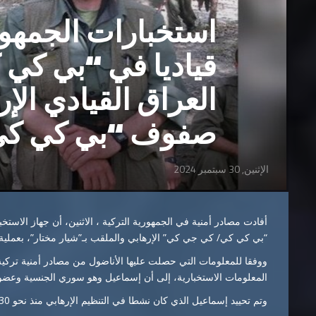
استخبارات الجمهوري
قياديا في “بي كي 
العراق القيادي ال
صفوف “بي كي كي” منذ 0
الإثنين, 30 سبتمبر 2024
أفادت مصادر أمنية في الجمهورية التركية ، الاثنين، أن جهاز الاستخ
“بي كي كي/ كي جي كي” الإرهابي والملقب بـ”شيار مختار”، بعملية 
ووفقا للمعلومات التي حصلت عليها الأناضول من مصادر أمنية تركي
المعلومات الاستخبارية، إلى أن إسماعيل وهو سوري الجنسية وعضو ا
وتم تحييد إسماعيل الذي كان نشطا في التنظيم الإرهابي منذ نحو 30 عاما بعملية استهداف مباشرة.