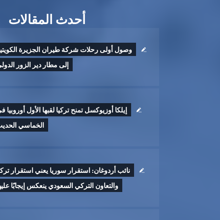
أحدث المقالات
وصول أولى رحلات شركة طيران الجزيرة الكويتي
إلى مطار دير الزور الدول
إيلكا أوزيوكسل تمنح تركيا لقبها الأول أوروبيا ف
الخماسي الحدي
نائب أردوغان: استقرار سوريا يعني استقرار تركي
والتعاون التركي السعودي ينعكس إيجابًا عليه