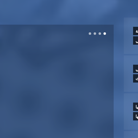
ة
ي
ي
ث
ا
ا