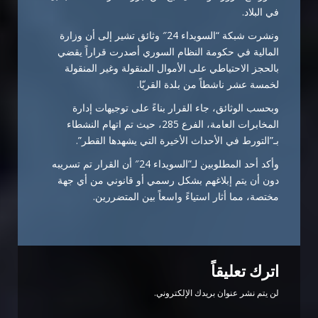
في البلاد.
ونشرت شبكة “السويداء 24″ وثائق تشير إلى أن وزارة
المالية في حكومة النظام السوري أصدرت قراراً يقضي
بالحجز الاحتياطي على الأموال المنقولة وغير المنقولة
لخمسة عشر ناشطاً من بلدة القريّا.
وبحسب الوثائق، جاء القرار بناءً على توجيهات إدارة
المخابرات العامة، الفرع 285، حيث تم اتهام النشطاء
بـ”التورط في الأحداث الأخيرة التي يشهدها القطر”.
وأكد أحد المطلوبين لـ”السويداء 24″ أن القرار تم تسريبه
دون أن يتم إبلاغهم بشكل رسمي أو قانوني من أي جهة
مختصة، مما أثار استياءً واسعاً بين المتضررين.
اترك تعليقاً
لن يتم نشر عنوان بريدك الإلكتروني.