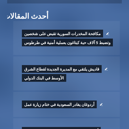
أحدث المقالات
مكافحة المخدرات السورية تقبض على شخصين
وتضبط 5 آلاف حبة كبتاغون بعملية أمنية في طرطوس
قاديش يلتقي مع المديرة الجديدة لقطاع الشرق
الأوسط في البنك الدولي
أردوغان يغادر السعودية في ختام زيارة عمل