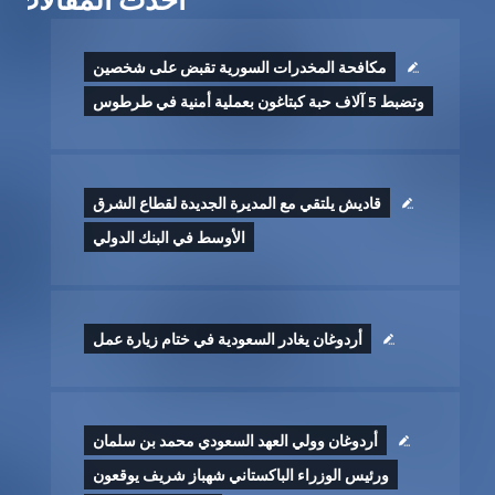
مكافحة المخدرات السورية تقبض على شخصين
وتضبط 5 آلاف حبة كبتاغون بعملية أمنية في طرطوس
قاديش يلتقي مع المديرة الجديدة لقطاع الشرق
الأوسط في البنك الدولي
أردوغان يغادر السعودية في ختام زيارة عمل
أردوغان وولي العهد السعودي محمد بن سلمان
ورئيس الوزراء الباكستاني شهباز شريف يوقعون