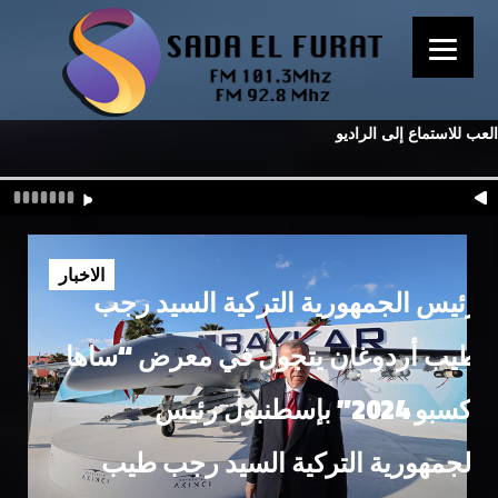
العب للاستماع إلى الراديو
الاخبار
رئيس الجمهورية التركية السيد رجب
طيب أردوغان يتجول في معرض “ساها
إكسبو 2024” بإسطنبول رئيس
الجمهورية التركية السيد رجب طيب