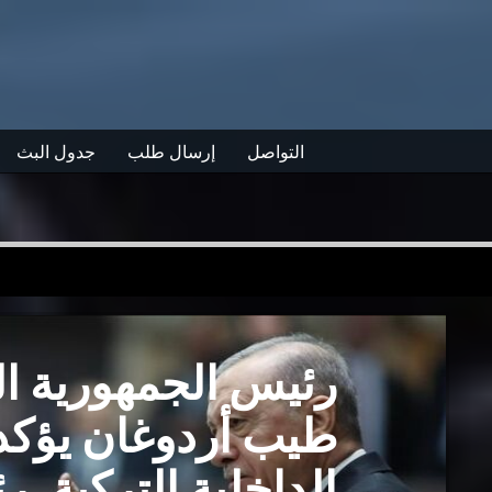
التواصل
إرسال طلب
جدول البث
رئيس الجمهورية ال
طيب أردوغان يؤكد 
الداخلية التركية .