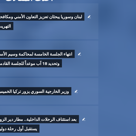
لبنان وسوريا يبحثان تعزيز التعاون الأمني ومكافح
التهري
انتهاء الجلسة الخامسة لمحاكمة وسيم الأس
وتحديد 18 آب موعداً للجلسة القادمة
وزير الخارجية السوري يزور تركيا الخمي
بعد استئناف الرحلات الداخلية.. مطار دير الزو
يستقبل أول رحلة دولي