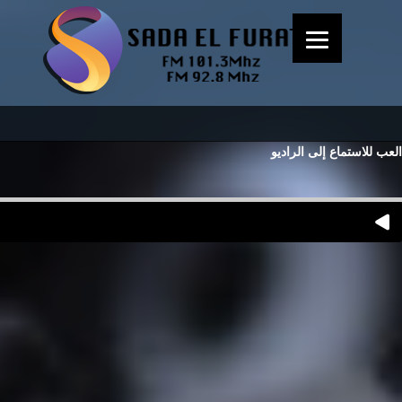
العب للاستماع إلى الراديو