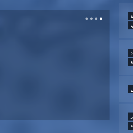
ة
ب
د
س
ر
ة