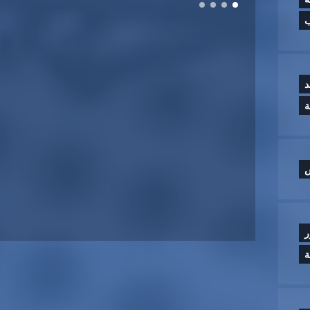
ب
د
س
ر
ة