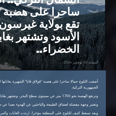
ساحرا على هضبة “ق
تقع بولاية غيرسون
الأسود وتشتهر بغاب
الخضراء..
السبت, 30 نوفمبر 2024
أضفت الثلوج جمالا ساحرا على هضبة “قولاق قايا” الشهيرة بغاباتها
الجمهورية التركية.
وترتفع الهضبة نحو 1700 متر عن مستوى سطح البحر، وتشتهر بغابات التنوب والمروج الواسعة.
وتعتبر وجهة مفضلة لعشاق الطبيعة والباحثين عن الهدوء بعيدا عن 
وبعد تسقط كثيف للثلوج على المنطقة مؤخرا، ارتدت الغابات والمرو