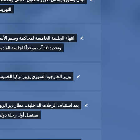
التهري
انتهاء الجلسة الخامسة لمحاكمة وسيم الأس
وتحديد 18 آب موعداً للجلسة القادمة
وزير الخارجية السوري يزور تركيا الخمي
بعد استئناف الرحلات الداخلية.. مطار دير الزو
يستقبل أول رحلة دولي