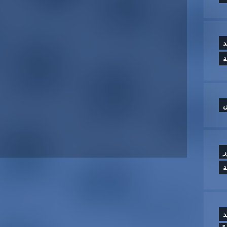
د
س
ر
ة
د