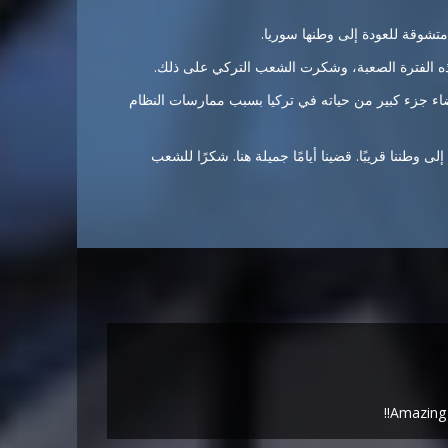
 هذه الفترة الصعبة، وشكرت الشعب التركي على ذلك.
غ من العمر 24 عامًا، أنه اضطر لقضاء جزء كبير من حياته في تركيا بسبب ممارسات النظام
 وطننا قريبًا. قضينا أيامًا جميلة هنا. شكرًا للشعب
Amazing 