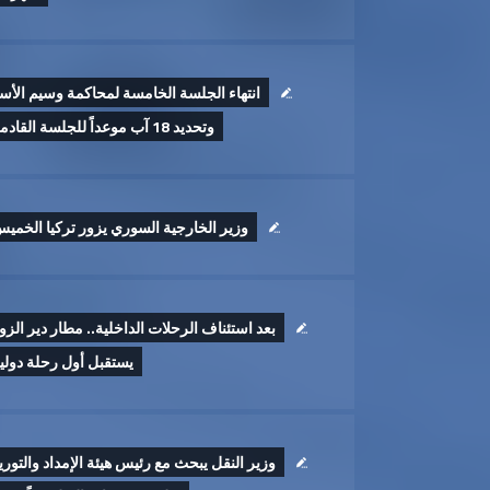
انتهاء الجلسة الخامسة لمحاكمة وسيم الأس
وتحديد 18 آب موعداً للجلسة القادمة
وزير الخارجية السوري يزور تركيا الخمي
بعد استئناف الرحلات الداخلية.. مطار دير الزو
يستقبل أول رحلة دولي
وزير النقل يبحث مع رئيس هيئة الإمداد والتوري