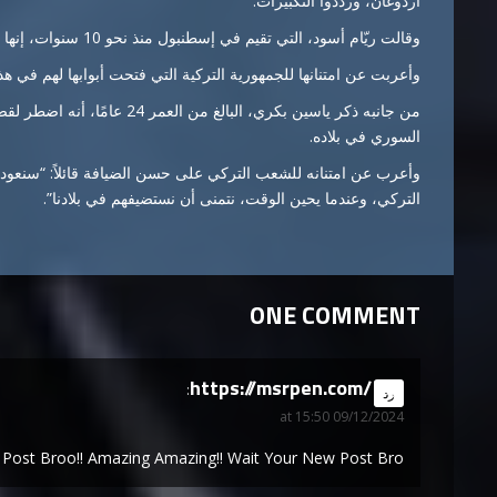
أردوغان، ورددوا التكبيرات.
وقالت ريّام أسود، التي تقيم في إسطنبول منذ نحو 10 سنوات، إنها متشوقة للعودة إلى وطنها سوريا.
وأعربت عن امتنانها للجمهورية التركية التي فتحت أبوابها لهم في
من جانبه ذكر ياسين بكري، البال
السوري في بلاده.
وأعرب عن امتنانه للشعب التركي على حسن الضيافة قائلاً: “سنعود إلى
التركي، وعندما يحين الوقت، نتمنى أن نستضيفهم في بلادنا”.
ONE COMMENT
https://msrpen.com/
says:
رد
09/12/2024 at 15:50
Post Broo!! Amazing Amazing!! Wait Your New Post Bro!!