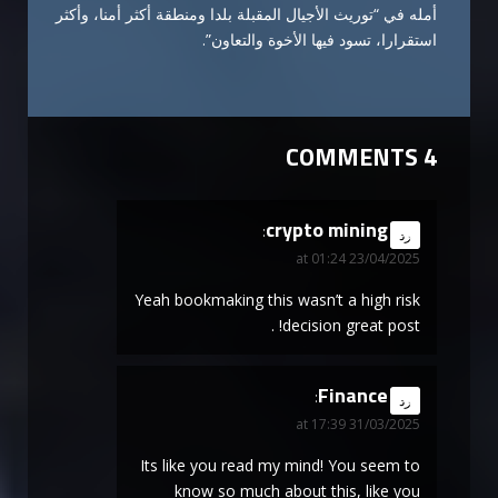
أمله في “توريث الأجيال المقبلة بلدا ومنطقة أكثر أمنا، وأكثر
استقرارا، تسود فيها الأخوة والتعاون”.
4 COMMENTS
crypto mining
says:
رد
23/04/2025 at 01:24
Yeah bookmaking this wasn’t a high risk
decision great post! .
Finance
says:
رد
31/03/2025 at 17:39
Its like you read my mind! You seem to
know so much about this, like you