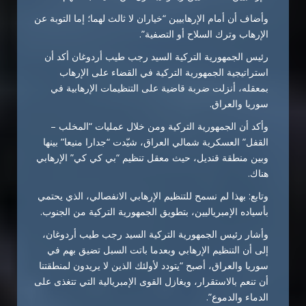
وأضاف أن أمام الإرهابيين “خياران لا ثالث لهما؛ إما التوبة عن
الإرهاب وترك السلاح أو التصفية”.
رئيس الجمهورية التركية السيد رجب طيب أردوغان أكد أن
استراتيجية الجمهورية التركية في القضاء على الإرهاب
بمعقله، أنزلت ضربة قاضية على التنظيمات الإرهابية في
سوريا والعراق.
وأكد أن الجمهورية التركية ومن خلال عمليات “المخلب –
القفل” العسكرية شمالي العراق، شيّدت “جدارا منيعا” بينها
وبين منطقة قنديل، حيث معقل تنظيم “بي كي كي” الإرهابي
هناك.
وتابع: بهذا لم نسمح للتنظيم الإرهابي الانفصالي، الذي يحتمي
بأسياده الإمبرياليين، بتطويق الجمهورية التركية من الجنوب.
وأشار رئيس الجمهورية التركية السيد رجب طيب أردوغان،
إلى أن التنظيم الإرهابي وبعدما باتت السبل تضيق بهم في
سوريا والعراق، أصبح “يتودد لأولئك الذين لا يريدون لمنطقتنا
أن تنعم بالاستقرار، ويغازل القوى الإمبريالية التي تتغذى على
الدماء والدموع”.