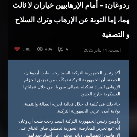
أردوغان: – أمام الإرهابيين خياران لا ثالث
لهما، إما التوبة عن الإرهاب وترك السلاح
أو التصفية
LIKE
484
4
السبت, 11 يناير 2025
أكد رئيس الجمهورية التركية السيد رجب طيب أردوغان،
الجمعة، أن الجمهورية التركية تمكّنت من تمزيق الحزام
الإرهابي المراد تشكيله شمالي سوريا، من خلال عملياتها
العسكرية خارج الحدود.
جاء ذلك في كلمة له خلال فعالية لحزبه العدالة والتنمية،
بولاية آيدن، غربي الجمهورية التركية.
وأوضح رئيس الجمهورية التركية السيد رجب طيب أردوغان،
أنه “مع تحرير المعارضة السورية لدمشق ضاق الخناق على
الإرهابيين الانفصاليين وباتوا يبحثون عن أسياد جدد لهم”.