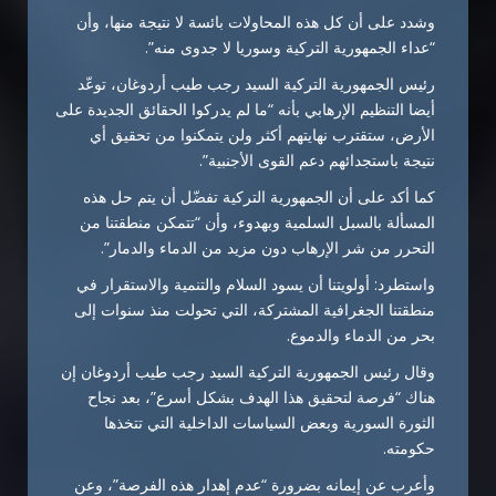
وشدد على أن كل هذه المحاولات بائسة لا نتيجة منها، وأن
“عداء الجمهورية التركية وسوريا لا جدوى منه”.
رئيس الجمهورية التركية السيد رجب طيب أردوغان، توعّد
أيضا التنظيم الإرهابي بأنه “ما لم يدركوا الحقائق الجديدة على
الأرض، ستقترب نهايتهم أكثر ولن يتمكنوا من تحقيق أي
نتيجة باستجدائهم دعم القوى الأجنبية”.
كما أكد على أن الجمهورية التركية تفضّل أن يتم حل هذه
المسألة بالسبل السلمية وبهدوء، وأن “تتمكن منطقتنا من
التحرر من شر الإرهاب دون مزيد من الدماء والدمار”.
واستطرد: أولويتنا أن يسود السلام والتنمية والاستقرار في
منطقتنا الجغرافية المشتركة، التي تحولت منذ سنوات إلى
بحر من الدماء والدموع.
وقال رئيس الجمهورية التركية السيد رجب طيب أردوغان إن
هناك “فرصة لتحقيق هذا الهدف بشكل أسرع”، بعد نجاح
الثورة السورية وبعض السياسات الداخلية التي تتخذها
حكومته.
وأعرب عن إيمانه بضرورة “عدم إهدار هذه الفرصة”، وعن