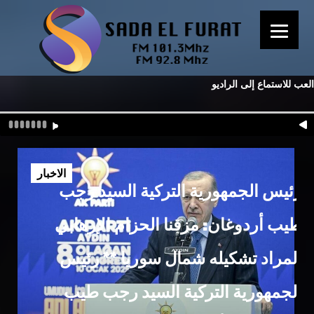
العب للاستماع إلى الراديو
الاخبار
رئيس الجمهورية التركية السيد رجب
طيب أردوغان: مزقنا الحزام الإرهابي
المراد تشكيله شمال سوريا ** رئيس
الجمهورية التركية السيد رجب طيب