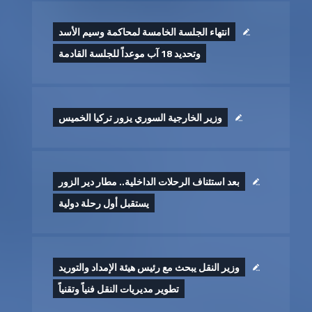
انتهاء الجلسة الخامسة لمحاكمة وسيم الأسد
وتحديد 18 آب موعداً للجلسة القادمة
وزير الخارجية السوري يزور تركيا الخميس
بعد استئناف الرحلات الداخلية.. مطار دير الزور
يستقبل أول رحلة دولية
وزير النقل يبحث مع رئيس هيئة الإمداد والتوريد
تطوير ‏مديريات النقل فنياً وتقنياً