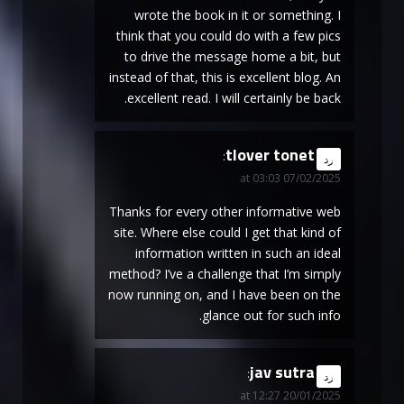
wrote the book in it or something. I
think that you could do with a few pics
to drive the message home a bit, but
instead of that, this is excellent blog. An
excellent read. I will certainly be back.
tlover tonet
says:
رد
07/02/2025 at 03:03
Thanks for every other informative web
site. Where else could I get that kind of
information written in such an ideal
method? I’ve a challenge that I’m simply
now running on, and I have been on the
glance out for such info.
jav sutra
says:
رد
20/01/2025 at 12:27