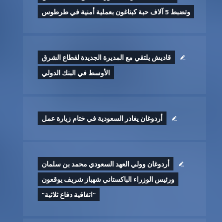
وتضبط 5 آلاف حبة كبتاغون بعملية أمنية في طرطوس
قاديش يلتقي مع المديرة الجديدة لقطاع الشرق
الأوسط في البنك الدولي
أردوغان يغادر السعودية في ختام زيارة عمل
أردوغان وولي العهد السعودي محمد بن سلمان
ورئيس الوزراء الباكستاني شهباز شريف يوقعون
“اتفاقية دفاع ثلاثية”