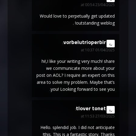
23/04/2025 at 00:54
Would love to perpetually get updated
outstanding weblog! .
vorbelutrioperbir
says:
رد
01/04/2025 at 10:37
hi!,I like your writing very much! share
we communicate more about your
post on AOL? I require an expert on this
area to solve my problem. Maybe that’s
you! Looking forward to see you.
tlover tonet
says:
رد
27/03/2025 at 11:53
Hello. splendid job. I did not anticipate
this. This is a fantastic story. Thanks!