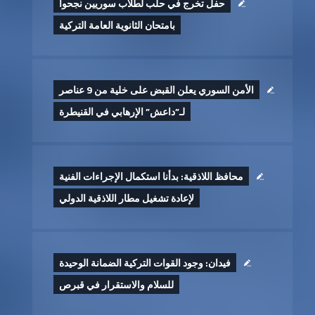
حفل تخرج في حلب لطلاب سوريين نجحوا
بامتحان الثانوية العامة التركية
الأمن السوري يعلن القبض على خلية من 9 عناصر
لـ”داعش” الإرهابي في القنيطرة
محافظ اللاذقية: بدأنا استكمال الإجراءات الفنية
لإعادة تشغيل مطار اللاذقية الدولي
فيدان: وجود القوات التركية الضمانة الوحيدة
للسلام والاستقرار في قبرص