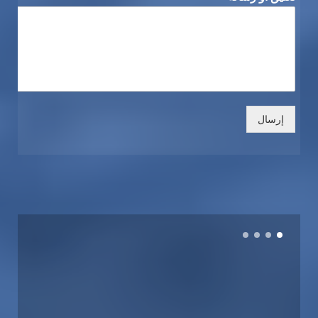
إرسال