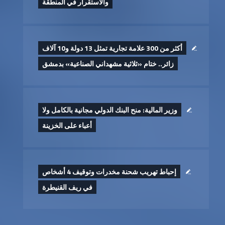
والاستقرار في المنطقة
أكثر من 300 علامة تجارية تمثل 13 دولة و10 آلاف
زائر.. ختام «ثلاثية مشهداني الصناعية» بدمشق
وزير المالية: منح البنك الدولي مجانية بالكامل ولا
أعباء على الخزينة
إحباط تهريب شحنة مخدرات وتوقيف 4 أشخاص
في ريف القنيطرة