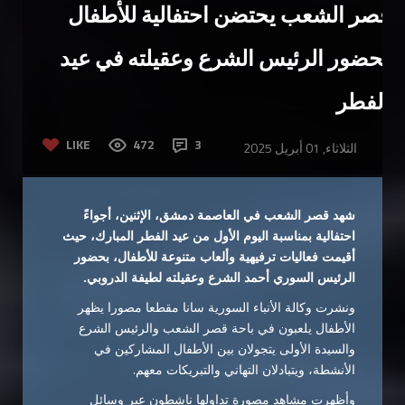
قصر الشعب يحتضن احتفالية للأطفال
بحضور الرئيس الشرع وعقيلته في عيد
الفطر
LIKE
472
3
الثلاثاء, 01 أبريل 2025
شهد قصر الشعب في العاصمة دمشق، الإثنين، أجواءً
احتفالية بمناسبة اليوم الأول من عيد الفطر المبارك، حيث
أقيمت فعاليات ترفيهية وألعاب متنوعة للأطفال، بحضور
الرئيس السوري أحمد الشرع وعقيلته لطيفة الدروبي
.
ونشرت وكالة الأنباء السورية سانا مقطعا مصورا يظهر
الأطفال يلعبون في باحة قصر الشعب والرئيس الشرع
والسيدة الأولى يتجولان بين الأطفال المشاركين في
الأنشطة، ويتبادلان التهاني والتبريكات معهم.
وأظهرت مشاهد مصورة تداولها ناشطون عبر وسائل