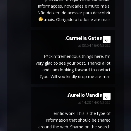
informações, novidades e muito mais.
Não deixem de acessar para descobrir
mais. Obrigado a todos e até mais.
Carmelia Gates
says:
رد
16/04/2025 at 03:54
F*ckin’ tremendous things here. I’m
very glad to see your post. Thanks a lot
and i am looking forward to contact
you. Will you kindly drop me a e-mail?
Aurelio Vandis
says:
رد
14/04/2025 at 14:20
Terrific work! This is the type of
information that should be shared
around the web. Shame on the search