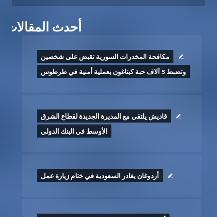
أحدث المقالات
مكافحة المخدرات السورية تقبض على شخصين
وتضبط 5 آلاف حبة كبتاغون بعملية أمنية في طرطوس
قاديش يلتقي مع المديرة الجديدة لقطاع الشرق
الأوسط في البنك الدولي
أردوغان يغادر السعودية في ختام زيارة عمل