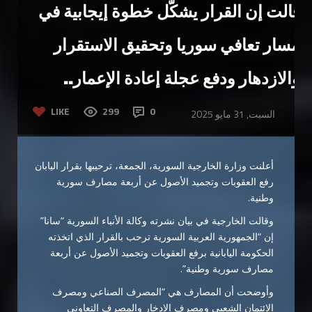
قالت إن القرار يشكّل خطوة إيجابية في
مسار تعافي سوريا وتحقيق الاستقرار
والازدهار ودفع عجلة إعادة الإعمار..
LIKE
299
0
السبت, 31 مايو 2025
أعلنت وزارة الخارجية السورية، الجمعة، ترحيبها بقرار اليابان
رفع العقوبات وتجميد الأصول عن أربعة مصارف سورية
وطنية.
وقالت الخارجية في بيان نشرته وكالة الأنباء السورية “سانا”
إن “الجمهورية العربية السورية ترحب بالقرار الذي اتخذته
الحكومة اليابانية برفع العقوبات وتجميد الأصول عن أربعة
مصارف سورية وطنية”.
وأوضحت أن المصارف هي “المصرف الصناعي ومصرف
الائتمان الشعبي ومصرف الادخار والمصرف التعاوني