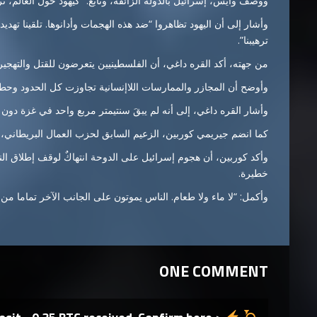
ووصف وايس، إسرائيل بالدولة الزائفة، وتابع: “كيهود حول العالم، ن
وأشار إلى أن اليهود تظاهروا “ضد هذه الهجمات وأدانوها. تلقينا تهديد
ترهيبنا”.
من جهته، أكد القره داغي، أن الفلسطينيين يتعرضون للقتل والتهجي
وأوضح أن المجازر والممارسات اللاإنسانية تجاوزت كل الحدود وح
وأشار القره داغي، إلى أنه لم يبقَ سنتيمتر مربع واحد في غزة دون ق
كما انضم جيريمي كوربين، الزعيم السابق لحزب العمال البريطاني، إ
وأكد كوربين، أن هجوم إسرائيل على الدوحة انتهاكٌ لوقف إطلاق النار
خطيرة.
وأكمل: “لا ماء ولا طعام. الناس يموتون على الجانب الآخر تماما من
ONE COMMENT