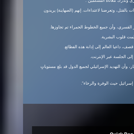
رى وندرك معاناة المسلمين”.
ات بالقتل، وتعرضنا لاعتداءات. إنهم (الصهاينة) يريدون
ر القسري، وأن جميع الخطوط الحمراء تم تجاوزها.
طمت قلوب البشرية.
صف، داعيا العالم إلى إدانة هذه الفظائع.
لى الجلسة عبر الإنترنت.
، وأن التهديد الإسرائيلي لجميع الدول قد بلغ مستوياتٍ
 إسرائيل حيث الوفرة والرخاء”.