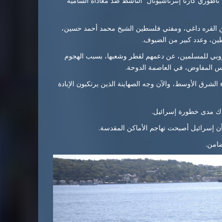
ناطوري كارتا إنترناشيونال” الناشط ضد معاداة السامية
ين القره داغي، ومفتي فلسطين الشيخ محمد أحمد حسين،
طين، وعدد كبير من الضيوف.
أوروبي للمسلمين، عن دعمهم لقطر وشعبها، بسبب الهجوم
س المفاوض، في العاصمة الدوحة.
لشرق الأوسط، والآن وجه الصهاينة الذين يرتكبون الإبادة
اك مدى خطورة إسرائيل.
أن إسرائيل أصبحت تهاجم الأماكن المقدسة.
ضامن.