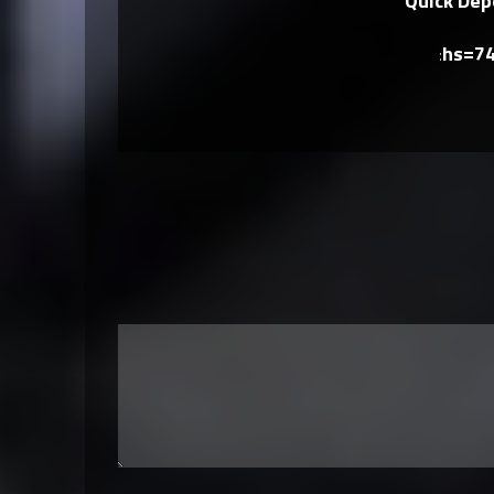
Quick Depo
hs=7