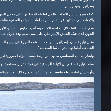
للشؤون الدينية والعلاقات الإسلامية محمود الهباش، وحاخام جماعة “
يسرائيل ديفيد وايس.
كما حضرها رئيس الاتحاد العالمي لعلماء المسلمين علي محيي الد
بالإضافة إلى ممثلين عن الأحزاب ومنظمات المجتمع المدني، وناش
وفي كلمة ألقاها خلال الجلسة الافتتاحية، أعرب رئيس المنتدى ال
الجوي الذي شنّه الجيش الإسرائيلي على مبنى يضم وفد حركة حما
وقال نيازوف، إن “إسرائيل نشرت هذا العنف المروع في جميع أنحاء ا
الجماعية أطماعهم نحو أماكننا المقدسة”.
وأشار إلى أن المسلمين يعانون من أزمة صمت، مؤكدًا ضرورة إدر
وشدد نيازوف، على أن الإبادة الجماعية في غزة لا تزال مستمرة، و
وأوضح أن إقامة دولة فلسطينية لن تتحقق إلا من خلال الوحدة والت