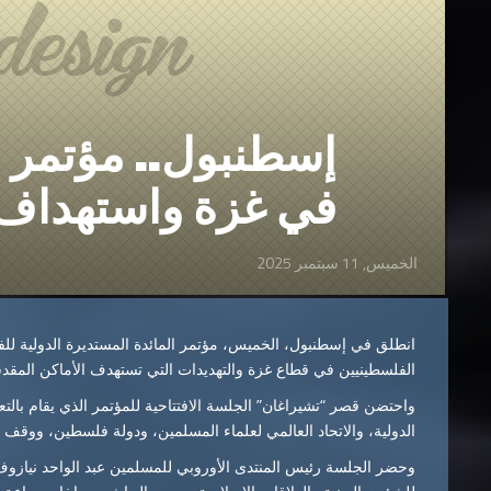
إسطنبول.. مؤتمر د
في غزة واستهداف
الخميس, 11 سبتمبر 2025
انطلق في إسطنبول، الخميس، مؤتمر المائدة المستديرة الدولية للفت ا
الفلسطينيين في قطاع غزة والتهديدات التي تستهدف الأماكن المقد
واحتضن قصر “تشيراغان” الجلسة الافتتاحية للمؤتمر الذي يقام بال
الدولية، والاتحاد العالمي لعلماء المسلمين، ودولة فلسطين، ووقف 
وحضر الجلسة رئيس المنتدى الأوروبي للمسلمين عبد الواحد نيا