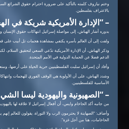
وختم نيازوف كلمته بالتأكيد على ضرورة احترام حقوق الشرائع السم
بالاعتراف بفلسطين.
– “الإدارة الأمريكية شريكة في اله
بدوره أشار الهباش، إلى مواصلة إسرائيل انتهاكات حقوق الإنسان وا
ولفت إلى أن العالم بأسره يكتفي بمشاهدة هجمات تل أبيب على قطر 
وذكر الهباش، أن الإدارة الأمريكية تدّعي السعي لتحقيق السلام، لكن
الدعم فضلا عن الحماية الدولية في الأمم المتحدة.
وأفاد أن إسرائيل سلبت الفلسطينيين حرية الحياة على أرضها، ومن
وشدد الهباش، على أن الأولوية هي الوقف الفوري للهجمات وانتهاكا
الأساسية للفلسطينيين.
– “الصهيونية واليهودية ليسا الشي
من جانبه أكد الحاخام وايس، أن أفعال إسرائيل لا علاقة لها باليهودية
وأضاف: “الصهاينة لا يحترمون الرب ولا التوراة. يقولون للعالم إنهم ي
الحاخامات، هنا من أجل غزة”.