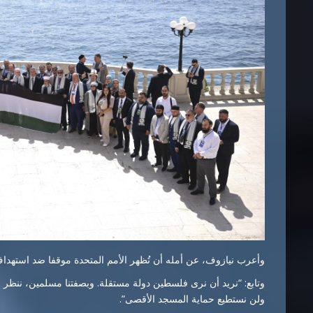
وأعرب نيازوف، عن أمله أن تُظهر الأمم المتحدة موقفا ضد استهداف
وتابع: “نريد أن نرى فلسطين دولة مستقلة. وبصفتنا مسلمين، ننظر 
ولن نستطيع حماية المسجد الأقصى”.