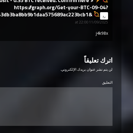
sit - 0.35 BTC received. Confirm here >
https://graph.org/Get-your-BTC-09-04?
43db3ba8bb9b1daa575689ac223bcb1&
says:
رد
11/09/2025 at 22:00
j4k98x
اترك تعليقاً
لن يتم نشر عنوان بريدك الإلكتروني.
التعليق