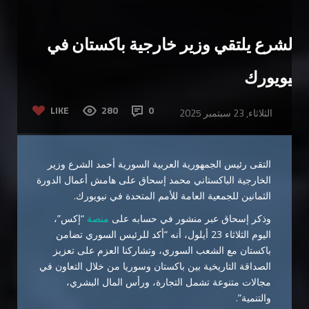
الشرع يلتقي وزير خارجية باكستان في
نيويورك
LIKE
280
0
الثلاثاء, 23 سبتمبر 2025
التقى رئيس الجمهورية العربية السورية أحمد الشرع وزير
الخارجية الباكستاني محمد إسحاق على هامش أعمال الدورة
الثمانين للجمعية العامة للأمم المتحدة في نيويورك.
وذكر إسحاق عبر منشور في حسابه على
منصة
“إكس”،
اليوم الثلاثاء 23 أيلول، أنه “أكد للرئيس السوري تضامن
باكستان مع الشعب السوري، وتشاركنا العزم على تعزيز
الصداقة التاريخية بين باكستان وسوريا من خلال التعاون في
مجالات متنوعة تشمل التجارة، ورأس المال البشري،
والتنمية”.