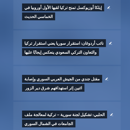
إيلكا أوزيوكسل تمنح تركيا لقبها الأول أوروبيا في
الخماسي الحديث
نائب أردوغان: استقرار سوريا يعني استقرار تركيا
والتعاون التركي السعودي ينعكس إيجابًا عليها
مقتل جندي من الجيش العربي السوري وإصابة
اثنين إثر ‏استهدافهم شرق دير الزور ‏
الحلبي: تشكيل لجنة سورية – تركية لمعالجة ملف
الجامعات في الشمال السوري