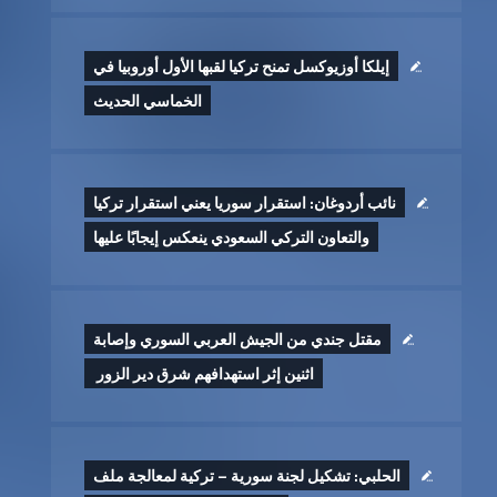
إيلكا أوزيوكسل تمنح تركيا لقبها الأول أوروبيا في
الخماسي الحديث
نائب أردوغان: استقرار سوريا يعني استقرار تركيا
والتعاون التركي السعودي ينعكس إيجابًا عليها
مقتل جندي من الجيش العربي السوري وإصابة
اثنين إثر ‏استهدافهم شرق دير الزور ‏
الحلبي: تشكيل لجنة سورية – تركية لمعالجة ملف