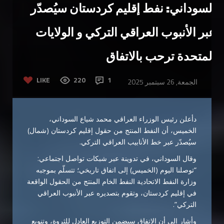
السوداني: نفط إقليم كردستان سيُصدّر
عبر الأنبوب العراقي التركي و الولايات
المتحدة ترحب بالاتفاق
LIKE
220
1
الجمعة, 26 سبتمبر 2025
دأعلن رئيس الوزراء العراقي محمد شياع السوداني،
الخميس، أن النفط المنتج من حقول إقليم كردستان (شمال)
سيُصدّر عبر خط الأنابيب العراقي التركي.
وقال السوداني، في تدوينة عبر شبكات تواصل اجتماعي:
“توصلنا اليوم (الخميس) إلى اتفاق تاريخي؛ تتسلّم بموجبه
وزارة النفط الاتحادية النفط الخام المنتج من الحقول الواقعة
في إقليم كردستان، وتقوم بتصديره عبر الأنبوب العراقي
التركي”.
وأشار إلى أن الاتفاق سيضمن التوزيع العادل للثروة، وتنويع