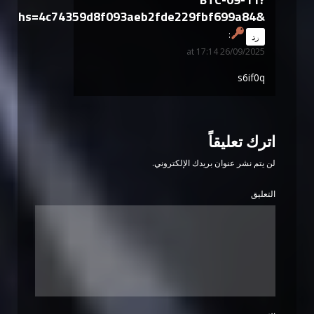
hs=4c74359d8f093aeb2fde229fbf699a84&
says:
رد
26/09/2025 at 17:14
s6if0q
اترك تعليقاً
لن يتم نشر عنوان بريدك الإلكتروني.
التعليق