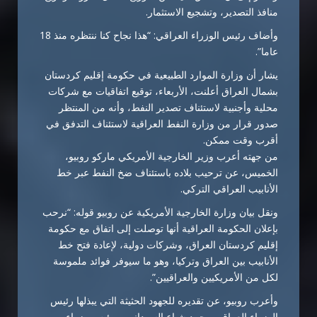
منافذ التصدير، وتشجيع الاستثمار.
وأضاف رئيس الوزراء العراقي: “هذا نجاح كنا ننتظره منذ 18
عاما”.
يشار أن وزارة الموارد الطبيعية في حكومة إقليم كردستان
بشمال العراق أعلنت، الأربعاء، توقيع اتفاقيات مع شركات
محلية وأجنبية لاستئناف تصدير النفط، وأنه من المنتظر
صدور قرار من وزارة النفط العراقية لاستئناف التدفق في
أقرب وقت ممكن.
من جهته أعرب وزير الخارجية الأمريكي ماركو روبيو،
الخميس، عن ترحيب بلاده باستئناف ضخ النفط عبر خط
الأنابيب العراقي التركي.
ونقل بيان وزارة الخارجية الأمريكية عن روبيو قوله: “نرحب
بإعلان الحكومة العراقية أنها توصلت إلى اتفاق مع حكومة
إقليم كردستان العراق، وشركات دولية، لإعادة فتح خط
الأنابيب بين العراق وتركيا، وهو ما سيوفر فوائد ملموسة
لكل من الأمريكيين والعراقيين”.
وأعرب روبيو، عن تقديره للجهود الحثيثة التي يبذلها رئيس
الوزراء العراقي محمد شياع السوداني، ورئيس وزراء