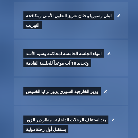
لبنان وسوريا يبحثان تعزيز التعاون الأمني ومكافحة
التهريب
انتهاء الجلسة الخامسة لمحاكمة وسيم الأسد
وتحديد 18 آب موعداً للجلسة القادمة
وزير الخارجية السوري يزور تركيا الخميس
بعد استئناف الرحلات الداخلية.. مطار دير الزور
يستقبل أول رحلة دولية