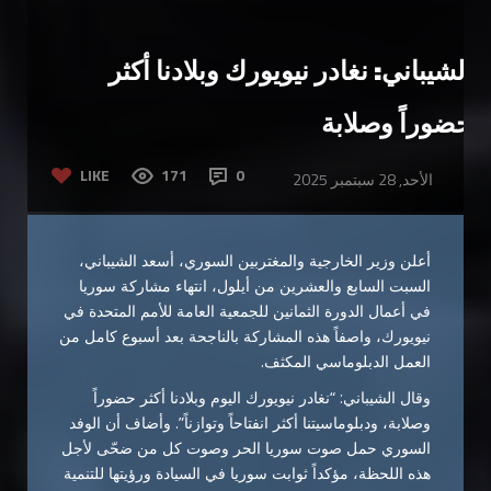
الشيباني: نغادر نيويورك وبلادنا أكثر
حضوراً وصلابة
LIKE
171
0
الأحد, 28 سبتمبر 2025
أعلن وزير الخارجية والمغتربين السوري، أسعد الشيباني،
السبت السابع والعشرين من أيلول، انتهاء مشاركة سوريا
في أعمال الدورة الثمانين للجمعية العامة للأمم المتحدة في
نيويورك، واصفاً هذه المشاركة بالناجحة بعد أسبوع كامل من
العمل الدبلوماسي المكثف.
وقال الشيباني: “نغادر نيويورك اليوم وبلادنا أكثر حضوراً
وصلابة، ودبلوماسيتنا أكثر انفتاحاً وتوازناً”. وأضاف أن الوفد
السوري حمل صوت سوريا الحر وصوت كل من ضحّى لأجل
هذه اللحظة، مؤكداً ثوابت سوريا في السيادة ورؤيتها للتنمية