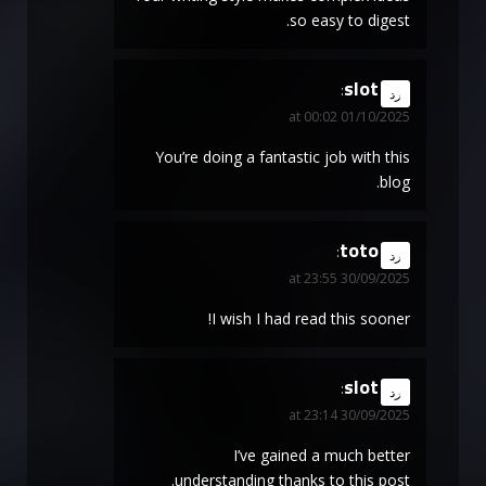
so easy to digest.
slot
says:
رد
01/10/2025 at 00:02
You’re doing a fantastic job with this
blog.
toto
says:
رد
30/09/2025 at 23:55
I wish I had read this sooner!
slot
says:
رد
30/09/2025 at 23:14
I’ve gained a much better
understanding thanks to this post.