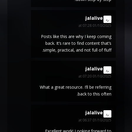
jalalive
says:
رد
01/10/2025 at 07:28
Posts like this are why I keep coming
back. It’s rare to find content that’s
simple, practical, and not full of fluff.
jalalive
says:
رد
01/10/2025 at 07:20
What a great resource. I’ll be referring
back to this often.
jalalive
says:
رد
01/10/2025 at 06:37
Excellent work! Looking forward to