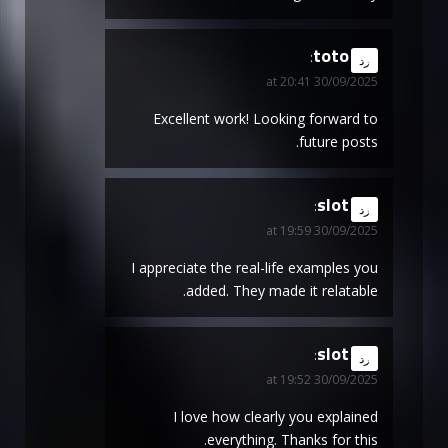
toto
says:
رد
30/09/2025 at 20:41
Excellent work! Looking forward to
future posts.
slot
says:
رد
30/09/2025 at 19:59
I appreciate the real-life examples you
added. They made it relatable.
slot
says:
رد
30/09/2025 at 19:52
I love how clearly you explained
everything. Thanks for this.