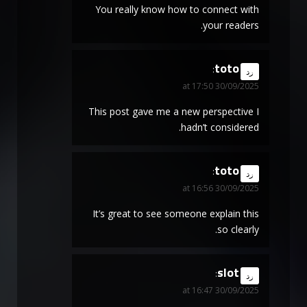
You really know how to connect with
your readers.
toto
says:
رد
30/09/2025 at 17:50
This post gave me a new perspective I
hadn’t considered.
toto
says:
رد
30/09/2025 at 16:56
It’s great to see someone explain this
so clearly.
slot
says:
رد
30/09/2025 at 16:47