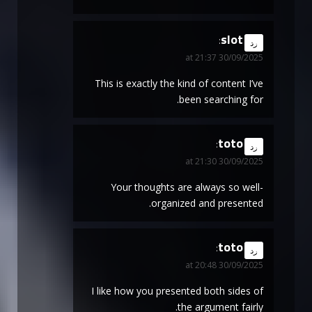
slot
says:
رد
30/09/2025 at 21:37
This is exactly the kind of content I’ve
been searching for.
toto
says:
رد
30/09/2025 at 21:30
Your thoughts are always so well-
organized and presented.
toto
says:
رد
30/09/2025 at 20:48
I like how you presented both sides of
the argument fairly.