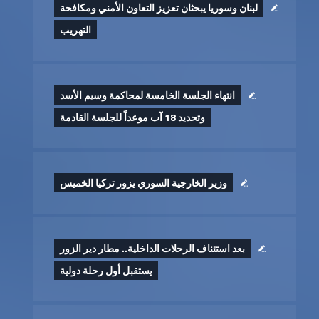
لبنان وسوريا يبحثان تعزيز التعاون الأمني ومكافحة
التهريب
انتهاء الجلسة الخامسة لمحاكمة وسيم الأسد
وتحديد 18 آب موعداً للجلسة القادمة
وزير الخارجية السوري يزور تركيا الخميس
بعد استئناف الرحلات الداخلية.. مطار دير الزور
يستقبل أول رحلة دولية