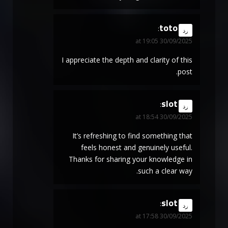
toto
says:
رد
30/09/2025 at 19:05
I appreciate the depth and clarity of this
post.
slot
says:
رد
30/09/2025 at 18:54
It’s refreshing to find something that
feels honest and genuinely useful.
Thanks for sharing your knowledge in
such a clear way.
slot
says:
رد
30/09/2025 at 17:58