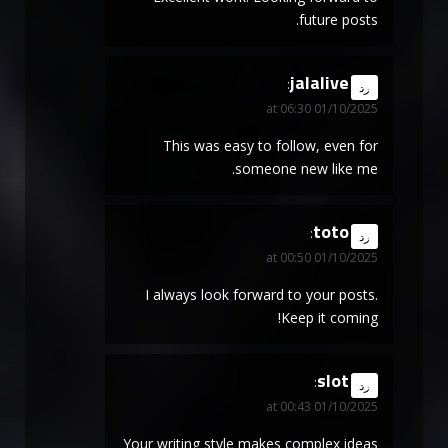
future posts.
jalalive
says:
رد
01/10/2025 at 06:30
This was easy to follow, even for
someone new like me.
toto
says:
رد
01/10/2025 at 00:50
I always look forward to your posts.
Keep it coming!
slot
says:
رد
01/10/2025 at 00:43
Your writing style makes complex ideas