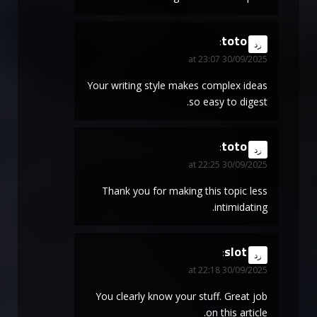
toto
says:
رد
30/09/2025 at 23:07
Your writing style makes complex ideas
so easy to digest.
toto
says:
رد
30/09/2025 at 22:25
Thank you for making this topic less
intimidating.
slot
says:
رد
30/09/2025 at 22:18
You clearly know your stuff. Great job
on this article.