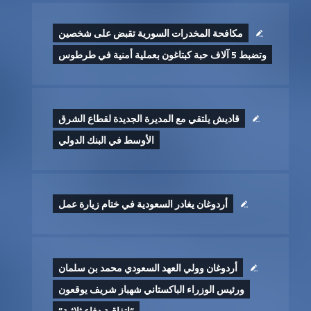
مكافحة المخدرات السورية تقبض على شخصين
وتضبط 5 آلاف حبة كبتاغون بعملية أمنية في طرطوس
قاديش يلتقي مع المديرة الجديدة لقطاع الشرق
الأوسط في البنك الدولي
أردوغان يغادر السعودية في ختام زيارة عمل
أردوغان وولي العهد السعودي محمد بن سلمان
ورئيس الوزراء الباكستاني شهباز شريف يوقعون
“اتفاقية دفاع ثلاثية”