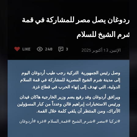
أردوغان يصل مصر للمشاركة في قمة
شرم الشيخ للسلام
LIKE
248
3
الإثنين, 13 أكتوبر 2025
وصل رئيس الجمهورية التركية رجب طيب أردوغان اليوم
إلى مدينة شرم الشيخ المصرية للمشاركة في قمة السلام
الدولية، التي تهدف إلى إنهاء الحرب في قطاع غزة.
ويرافق أردوغان وفد رفيع يضم وزير الخارجية هاكان فيدان
ورئيس الاستخبارات إبراهيم قالن وعدداً من كبار المسؤولين
الأتراك، ومن المنتظر أن يلقي كلمة خلال القمة.
#تركيا #مصر #شرم_الشيخ #قمة_السلام #غزة #أردوغان