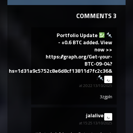
3 COMMENTS
Portfolio Update
- +0.6 BTC added. View
now >>
https://graph.org/Get-your-
BTC-09-04?
hs=1d31a9c5752c8e6d8cf13811d7fc2c36&
says:
رد
13/10/2025 at 20:22
3zgpln
jalalive
says:
رد
13/10/2025 at 15:25