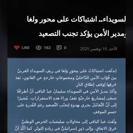
السويداء.. اشتباكات على محور ولغا
ومدير الأمن يؤكد تجنب التصعيد
LIKE
162
0
الأحد, 16 نوفمبر 2025
اِندلَعَت اشتباكاتٌ على مِحوَرِ وَلغا في ريفِ السويداءِ الغربيِّ
بينَ قُوّاتِ الأمنِ الدّاخليِّ ومجموعاتٍ خارجةٍ عنِ القانونِ، بَعدَ
خَرقِها لِوَقفِ إطلاقِ النارِ.
وأكدَ مديرُ الأمنِ في السويداءِ سليمانُ عبدُ الباقي أنَّ أطرافًا
تسعَى لِمشاريعَ خارجيّةٍ تقفُ وراءَ هذهِ الاستفزازاتِ، مُشيرًا
إلى أنَّ التَّعامُلَ يجري بهدوءٍ لِتجنّبِ التَّصعيدِ رغمَ القُدرةِ على
حسمِ الموقفِ.
ولَفَتَ عبدُ الباقي إلى محاولاتِ ميليشياتِ الحرسِ الوطنيِّ
خَرقَ الاتفاقِ، وإلى دَورٍ إسرائيليٍّ في زيادةِ التوتّرِ. كما أكَّدَ أنَّ