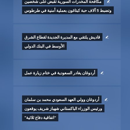
مكافحة المخدرات السورية تقبض على شخصين
وتضبط 5 آلاف حبة كبتاغون بعملية أمنية في طرطوس
قاديش يلتقي مع المديرة الجديدة لقطاع الشرق
الأوسط في البنك الدولي
أردوغان يغادر السعودية في ختام زيارة عمل
أردوغان وولي العهد السعودي محمد بن سلمان
ورئيس الوزراء الباكستاني شهباز شريف يوقعون
“اتفاقية دفاع ثلاثية”