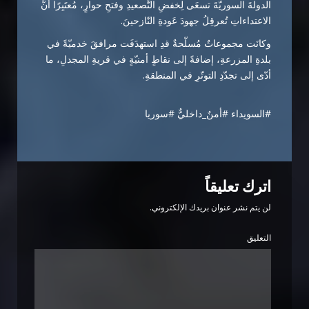
الدولةَ السوريّةَ تسعَى لِخفضِ التَّصعيدِ وفتحِ حوارٍ، مُعتَبِرًا أنَّ
الاعتداءاتِ تُعرقِلُ جهودَ عَودةِ النّازحينَ.
وكانَت مجموعاتٌ مُسلّحةٌ قدِ استهدَفَت مرافقَ خدميّةً في
بلدةِ المزرعةِ، إضافةً إلى نقاطٍ أمنيّةٍ في قريةِ المجدلِ، ما
أدّى إلى تجدّدِ التوتّرِ في المنطقةِ.
#السويداء #أمنٌ_داخليٌّ #سوريا
اترك تعليقاً
لن يتم نشر عنوان بريدك الإلكتروني.
التعليق