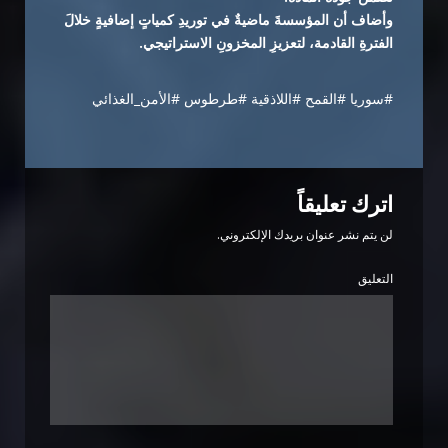
وأضاف أن المؤسسةَ ماضيةٌ في توريدِ كمياتٍ إضافيةٍ خلالَ
الفترةِ القادمة، لتعزيزِ المخزونِ الاستراتيجي.
#سوريا #القمح #اللاذقية #طرطوس #الأمن_الغذائي
اترك تعليقاً
لن يتم نشر عنوان بريدك الإلكتروني.
التعليق