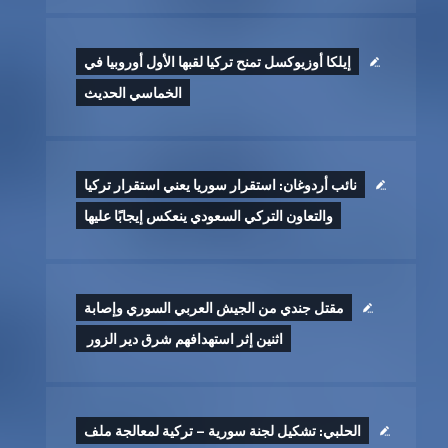
إيلكا أوزيوكسل تمنح تركيا لقبها الأول أوروبيا في
الخماسي الحديث
نائب أردوغان: استقرار سوريا يعني استقرار تركيا
والتعاون التركي السعودي ينعكس إيجابًا عليها
مقتل جندي من الجيش العربي السوري وإصابة
اثنين إثر ‏استهدافهم شرق دير الزور ‏
الحلبي: تشكيل لجنة سورية – تركية لمعالجة ملف