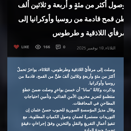
وصول أكثر من مئةٍ و أربعة و ثلاثين ألف
طن قمح قادمة من روسيا وأوكرانيا إلى
مرفأي اللاذقية و طرطوس
LIKE
166
0
الثلاثاء, 18 نوفمبر 2025
وصلت إلى مرفأَيْ اللاذقية وطرطوس، الثلاثاء، بواخرُ تحملُ
أكثرَ من مئةٍ وأربعةٍ وثلاثينَ ألفَ طنٍّ من القمح، قادمةً من
روسيا وأوكرانيا.
وذكرت وكالةُ “سانا” أن خمسَ بواخرٍ وصلت ضمنَ خطةٍ
منتظمةٍ لتعزيزِ مخزونِ الأمنِ الغذائي، وتأمينِ احتياجاتِ
المطاحنِ في المحافظات.
وقال مديرُ المؤسسةِ السوريةِ للحبوب حسنُ عثمان إن
التوريداتِ مستمرةٌ لضمانِ وصولِ الكمياتِ المطلوبة، مع
تنفيذِ أعمالِ التفريغِ والنقلِ والتخزينِ وفقَ إجراءاتٍ دقيقةٍ
تضمنُ جودةَ المادة.