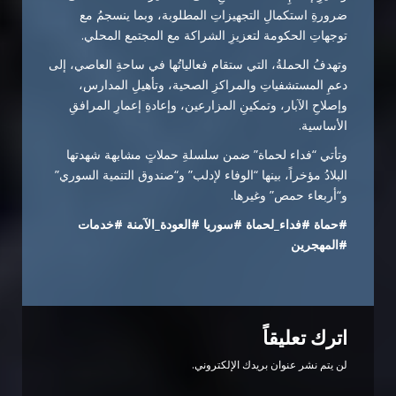
ضرورةِ استكمالِ التجهيزاتِ المطلوبة، وبما ينسجمُ مع
توجهاتِ الحكومة لتعزيزِ الشراكة مع المجتمع المحلي.
وتهدفُ الحملةُ، التي ستقام فعالياتُها في ساحةِ العاصي، إلى
دعمِ المستشفياتِ والمراكزِ الصحية، وتأهيلِ المدارس،
وإصلاحِ الآبار، وتمكينِ المزارعين، وإعادةِ إعمارِ المرافقِ
الأساسية.
وتأتي “فداء لحماة” ضمن سلسلةِ حملاتٍ مشابهة شهدتها
البلادُ مؤخراً، بينها “الوفاء لإدلب” و“صندوق التنمية السوري”
و“أربعاء حمص” وغيرها.
#حماة #فداء_لحماة #سوريا #العودة_الآمنة #خدمات
#المهجرين
اترك تعليقاً
لن يتم نشر عنوان بريدك الإلكتروني.