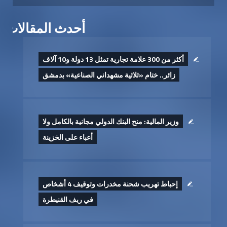
أحدث المقالات
أكثر من 300 علامة تجارية تمثل 13 دولة و10 آلاف
زائر.. ختام «ثلاثية مشهداني الصناعية» بدمشق
وزير المالية: منح البنك الدولي مجانية بالكامل ولا
أعباء على الخزينة
إحباط تهريب شحنة مخدرات وتوقيف 4 أشخاص
في ريف القنيطرة