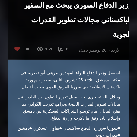
وزير الدفاع السوري يبحث مع السفير
الباكستاني مجالات تطوير القدرات
الجوية
LIKE
151
0
الأربعاء, 26 نوفمبر 2025
استقبل وزير الدفاع اللواء المهندس مرهف أبو قصرة، في
مكتبه بدمشق الثلاثاء 25 تشرين الثاني، سفير جمهورية
باكستان الإسلامية في سوريا الفريق الجوي مغيث أفضال.
وخلال اللقاء، جرى بحث سبل تعزيز التعاون بين البلدين في
مجالات تطوير القدرات الجوية وبرامج تدريب الكوادر، بما
يفتح المجال أمام توسيع الشراكات العسكرية بين دمشق
وإسلام آباد، وفق ما ذكرت وزارة الدفاع.
#سوريا #وزارة_الدفاع #باكستان #تعاون_عسكري #دمشق
#قدرات_جوية