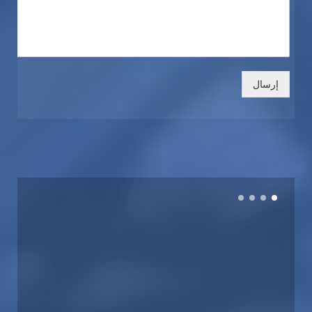
إرسال