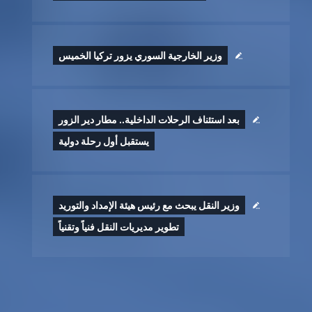
وزير الخارجية السوري يزور تركيا الخميس
بعد استئناف الرحلات الداخلية.. مطار دير الزور
يستقبل أول رحلة دولية
وزير النقل يبحث مع رئيس هيئة الإمداد والتوريد
تطوير ‏مديريات النقل فنياً وتقنياً