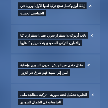
إيلكا أوزيوكسل تمنح تركيا لقبها الأول أوروبيا في
الخماسي الحديث
نائب أردوغان: استقرار سوريا يعني استقرار تركيا
والتعاون التركي السعودي ينعكس إيجابًا عليها
مقتل جندي من الجيش العربي السوري وإصابة
اثنين إثر ‏استهدافهم شرق دير الزور ‏
الحلبي: تشكيل لجنة سورية – تركية لمعالجة ملف
الجامعات في الشمال السوري