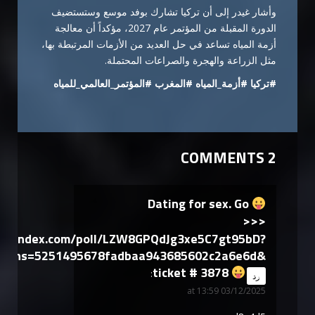
وأشار غيدر إلى أن تركيا تشارك بوفد موسع وستستضيف
الدورة المقبلة من المؤتمر عام 2027، مؤكداً أن معالجة
أزمة المياه تساعد في حل العديد من الأزمات المرتبطة بها،
مثل الزراعة والهجرة والصراعات المحتملة.
#تركيا #أزمة_المياه #المغرب #المؤتمر_العالمي_للمياه
2 COMMENTS
Dating for sex. Go
>>>
yandex.com/poll/LZW8GPQdJg3xe5C7gt95bD?
hs=5251495678fadbaa943685602c2a6e6d&
ticket # 3878
says:
رد
03/12/2025 at 13:59