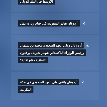
الأوسط في البنك الدولي
أردوغان يغادر السعودية في ختام زيارة عمل
أردوغان وولي العهد السعودي محمد بن سلمان
ورئيس الوزراء الباكستاني شهباز شريف يوقعون
“اتفاقية دفاع ثلاثية”
أردوغان يلتقي ولي العهد السعودي في مكة
المكرمة