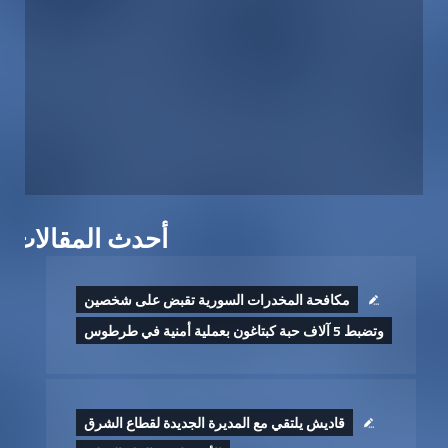
أحدث المقالات
مكافحة المخدرات السورية تقبض على شخصين
وتضبط 5 آلاف حبة كبتاغون بعملية أمنية في طرطوس
قاديش يلتقي مع المديرة الجديدة لقطاع الشرق