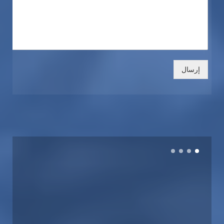
إرسال