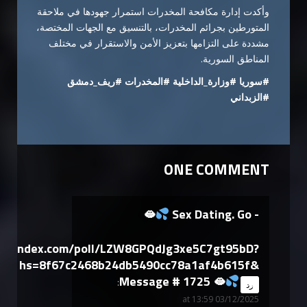
وأكدت إدارة مكافحة المخدرات استمرار جهودها في ملاحقة
المتورطين بجرائم المخدرات، بالتنسيق مع الجهات المختصة،
مشددة على التزامها بتعزيز الأمن والاستقرار في مختلف
المناطق السورية.
#سوريا #وزارة_الداخلية #المخدرات #ريف_دمشق
#الزبداني
ONE COMMENT
🫦
Sex Dating. Go -
yandex.com/poll/LZW8GPQdJg3xe5C7gt95bD?
hs=8f67c2468b24db5490cc78a1af4b615f&
Message # 1725 🫦
says:
رد
03/12/2025 at 13:59