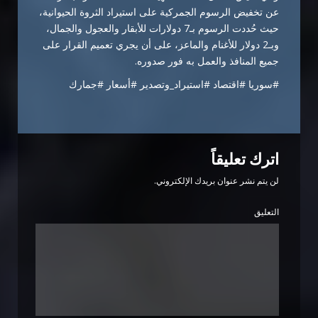
عن تخفيض الرسوم الجمركية على استيراد الثروة الحيوانية،
حيث حُددت الرسوم بـ7 دولارات للأبقار والعجول والجمال،
وبـ2 دولار للأغنام والماعز، على أن يجري تعميم القرار على
جميع المنافذ والعمل به فور صدوره.
#سوريا #اقتصاد #استيراد_وتصدير #أسعار #جمارك
اترك تعليقاً
لن يتم نشر عنوان بريدك الإلكتروني.
التعليق