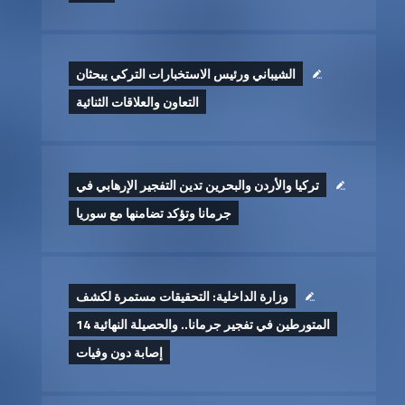
الشيباني ورئيس الاستخبارات التركي يبحثان
التعاون والعلاقات الثنائية
تركيا والأردن والبحرين تدين التفجير الإرهابي في
جرمانا وتؤكد تضامنها مع سوريا
وزارة الداخلية: التحقيقات مستمرة لكشف
المتورطين في تفجير جرمانا.. والحصيلة النهائية 14
إصابة دون وفيات