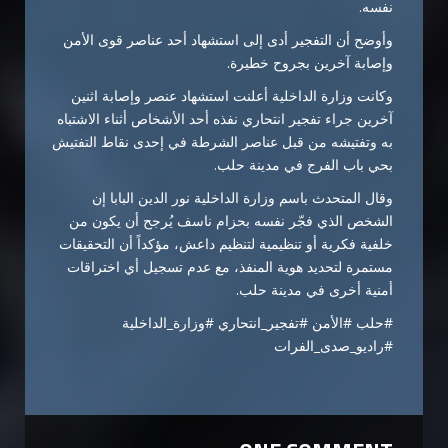
نفسه.
وأوضح أن التفجير أدى إلى استشهاد أحد عناصر قوى الأمن
وإصابة آخرين بجروح خطيرة.
وكانت وزارة الداخلية أعلنت استشهاد عنصر وإصابة اثنين
آخرين جراء تفجير انتحاري نفذه أحد الأشخاص أثناء الاشتباه
به وتفتيشه من قبل عناصر الشرطة في إحدى نقاط التفتيش
بحي باب الفرج في مدينة حلب.
وقال المتحدث باسم وزارة الداخلية نور الدين البابا إن
الشخص الذي فجّر نفسه بحزام ناسف يُرجح أن يكون من
خلفية فكرية أو تنظيمية لتنظيم داعش، مؤكداً أن التحقيقات
مستمرة لتحديد هوية المنفذ، مع عدم تسجيل أي اختراقات
أمنية أخرى في مدينة حلب.
#حلب #الأمن #تفجير_انتحاري #وزارة_الداخلية
#راديو_صدى_الفرات