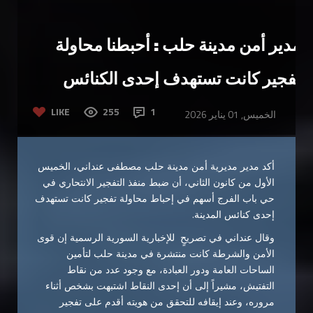
مدير أمن مدينة حلب : أحبطنا محاولة
تفجير كانت تستهدف إحدى الكنائس
LIKE
255
1
الخميس, 01 يناير 2026
أكد مدير مديرية أمن مدينة حلب مصطفى عنداني، الخميس
الأول من كانون الثاني، أن ضبط منفذ التفجير الانتحاري في
حي باب الفرج أسهم في إحباط محاولة تفجير كانت تستهدف
إحدى كنائس المدينة.
وقال عنداني في تصريحٍ للإخبارية السورية الرسمية إن قوى
الأمن والشرطة كانت منتشرة في مدينة حلب لتأمين
الساحات العامة ودور العبادة، مع وجود عدد من نقاط
التفتيش، مشيراً إلى أن إحدى النقاط اشتبهت بشخص أثناء
مروره، وعند إيقافه للتحقق من هويته أقدم على تفجير