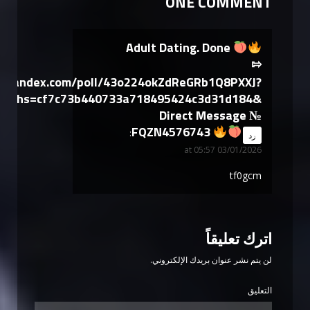
ONE COMMENT
Adult Dating. Done
⇰
yandex.com/poll/43o224okZdReGRb1Q8PXXJ?
hs=cf7c73b440733a718495424c3d31d184&
Direct Message №
FQZN4576743
says:
رد
03/01/2026 at 05:57
tf0gcm
اترك تعليقاً
لن يتم نشر عنوان بريدك الإلكتروني.
التعليق