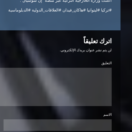
أعلنت وزارة الخارجية التركية عبر منصة “إن سوسيال”.
#تركيا #ليتوانيا #هاكان_فيدان #العلاقات_الدولية #الدبلوماسية
اترك تعليقاً
لن يتم نشر عنوان بريدك الإلكتروني.
التعليق
الاسم