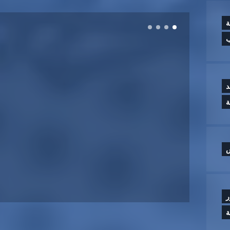
ة
ب
د
س
ر
ة