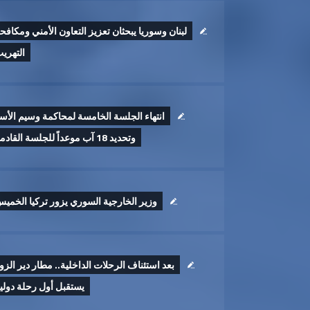
لبنان وسوريا يبحثان تعزيز التعاون الأمني ومكافح
التهري
انتهاء الجلسة الخامسة لمحاكمة وسيم الأس
وتحديد 18 آب موعداً للجلسة القادمة
وزير الخارجية السوري يزور تركيا الخمي
بعد استئناف الرحلات الداخلية.. مطار دير الزو
يستقبل أول رحلة دولي