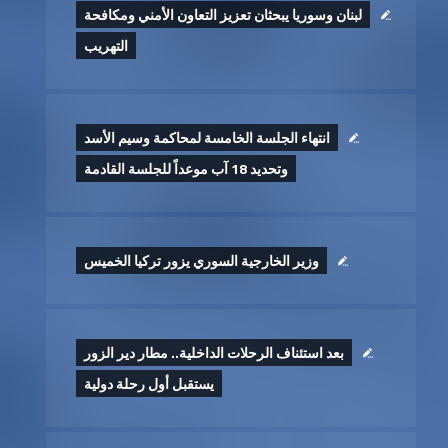
لبنان وسوريا يبحثان تعزيز التعاون الأمني ومكافحة
التهريب
انتهاء الجلسة الخامسة لمحاكمة وسيم الأسد
وتحديد 18 آب موعداً للجلسة القادمة
وزير الخارجية السوري يزور تركيا الخميس
بعد استئناف الرحلات الداخلية.. مطار دير الزور
يستقبل أول رحلة دولية