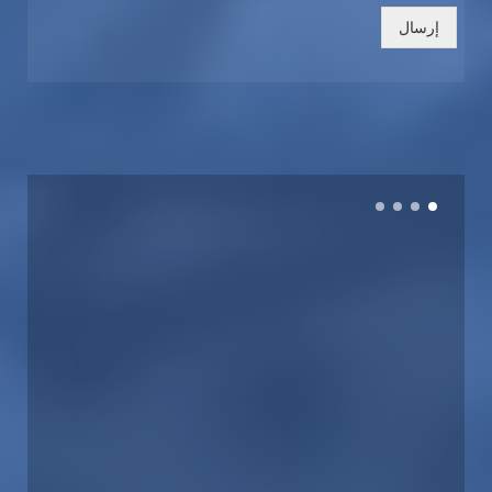
إرسال