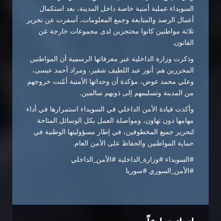
السويداء عملية أمنية خاصة داخل المدينة، بعد استكمال
أعمال الرصد والمتابعة وجمع المعلومات، أسفرت عن تحرير
ثلاثة مواطنين كانوا محتجزين لدى مجموعات خارجة عن
القانون.
وذكرت وزارة الداخلية عبر معرفاتها الرسمية أن المواطنين
المحررين هم: أنور عبد اللطيف شقير، ومراد أحمد عيسى،
وعلي محمد عوض، مؤكدة أن وحداتها الأمنية أمّنت خروجهم
من المدينة وتسليمهم إلى ذويهم سالمين.
وأكدت قيادة الأمن الداخلي في السويداء استمرارها في أداء
مهامها دون تهاون، ومواصلة العمل بكل الوسائل المتاحة
لتحرير جميع المخطوفين، في إطار مسؤوليتها الوطنية في
حماية المواطنين والحفاظ على الأمن العام.
#السويداء #وزارة_الداخلية #الأمن_الداخلي
#الأمن_السوري #سوريا