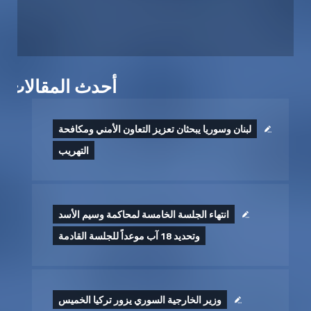
أحدث المقالات
لبنان وسوريا يبحثان تعزيز التعاون الأمني ومكافحة
التهريب
انتهاء الجلسة الخامسة لمحاكمة وسيم الأسد
وتحديد 18 آب موعداً للجلسة القادمة
وزير الخارجية السوري يزور تركيا الخميس