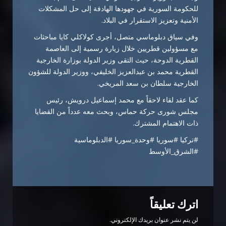
للحكومة السورية في جهودها الهادفة إلى حل المشكلات
الأمنية وتعزيز الاستقرار في البلاد.
وفي سياق دبلوماسي متصل، أجرى كولاكلي كايا مباحثات
مع مسؤولين قطريين خلال زيارة رسمية إلى العاصمة
القطرية الدوحة، حيث التقى وزير الدولة بوزارة الخارجية
القطرية محمد بن عبدالعزيز الخليفي، ووزير الدولة للشؤون
الخارجية سلطان بن سعد المريخي.
كما عقد لقاء لاحقاً مع محمد إسماعيل درويش، رئيس
مجلس شورى حركة حماس، وبحث معه عدداً من القضايا
ذات الاهتمام المشترك.
#تركيا #سوريا #وحدة_سوريا #الدبلوماسية
#الشرق_الأوسط
اترك تعليقاً
لن يتم نشر عنوان بريدك الإلكتروني.