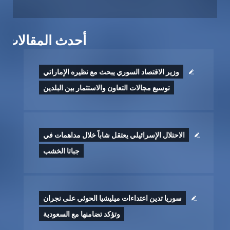
أحدث المقالات
وزير الاقتصاد السوري يبحث مع نظيره الإماراتي
توسيع مجالات التعاون والاستثمار بين البلدين
الاحتلال الإسرائيلي يعتقل شاباً خلال مداهمات في
جباتا الخشب
سوريا تدين اعتداءات ميليشيا الحوثي على نجران
وتؤكد تضامنها مع السعودية