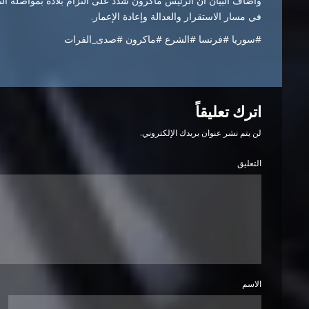
وأضاف البيان أن الرئيس ماكرون شدد على التزام بلاده بمواصلة 
في مسار الاستقرار والعدالة وإعادة الإعمار.
#سوريا #فرنسا #الشرع #ماكرون #صدى_الفرات
اترك تعليقاً
لن يتم نشر عنوان بريدك الإلكتروني.
التعليق
الاسم