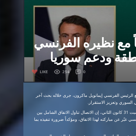
ً مع نظيره الفرنسي
طقة ودعم سوريا
LIKE
254
0
 مع الرئيس الفرنسي إيمانويل ماكرون، جرى خلاله بحث آخر
السوري وتعزيز الاستقرار.
وقالت رئاسة الجمهورية في بيان نشرته عبر معرفاتها الرسمية، السبت 31 كانون الثاني، إن الاتصال تناول الاتفاق الشامل بين
عبّر عن مباركته لهذا الاتفاق، ومؤكداً ضرورة تنفيذه بما