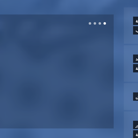
ة
ب
د
س
ر
ة