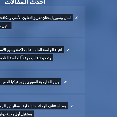
أحدث المقالات
لبنان وسوريا يبحثان تعزيز التعاون الأمني ومكافح
التهري
انتهاء الجلسة الخامسة لمحاكمة وسيم الأس
وتحديد 18 آب موعداً للجلسة القادمة
وزير الخارجية السوري يزور تركيا الخمي
بعد استئناف الرحلات الداخلية.. مطار دير الزو
يستقبل أول رحلة دولي