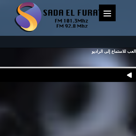
العب للاستماع إلى الراديو