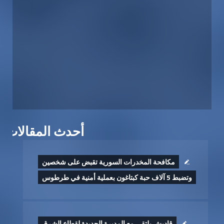
أحدث المقالات
مكافحة المخدرات السورية تقبض على شخصين
وتضبط 5 آلاف حبة كبتاغون بعملية أمنية في طرطوس
قاديش يلتقي مع المديرة الجديدة لقطاع الشرق