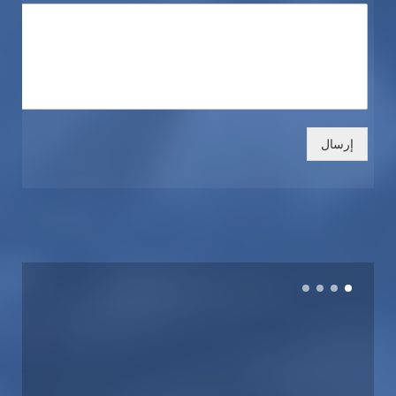
إرسال