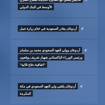
الأوسط في البنك الدولي
أردوغان يغادر السعودية في ختام زيارة عمل
أردوغان وولي العهد السعودي محمد بن سلمان
ورئيس الوزراء الباكستاني شهباز شريف يوقعون
“اتفاقية دفاع ثلاثية”
أردوغان يلتقي ولي العهد السعودي في مكة
المكرمة