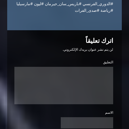
#الدوري_الفرنسي #باريس_سان_جيرمان #ليون #مارسيليا
#رياضة #صدى_الفرات
اترك تعليقاً
لن يتم نشر عنوان بريدك الإلكتروني.
التعليق
الاسم