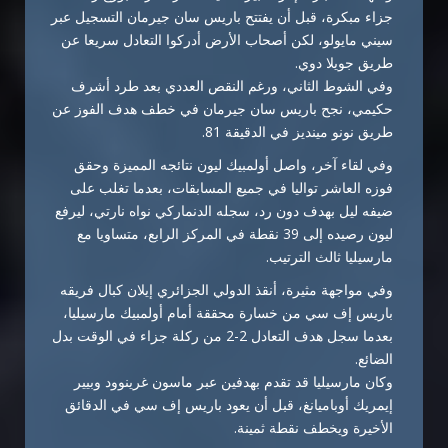
جزاء مبكرة، قبل أن يفتتح باريس سان جيرمان التسجيل عبر
سيني مايولو، لكن أصحاب الأرض أدركوا التعادل سريعا عن
طريق جويلا دوي.
وفي الشوط الثاني، ورغم النقص العددي بعد طرد أشرف
حكيمي، نجح باريس سان جيرمان في خطف هدف الفوز عن
طريق نونو مينديز في الدقيقة 81.
وفي لقاء آخر، واصل أولمبيك ليون نتائجه المميزة وحقق
فوزه العاشر تواليا في جميع المسابقات، بعدما تغلب على
ضيفه ليل بهدف دون رد، سجله الدنماركي نواه نارتي، ليرفع
ليون رصيده إلى 39 نقطة في المركز الرابع، متساويا مع
مارسيليا ثالث الترتيب.
وفي مواجهة مثيرة، أنقذ الدولي الجزائري إيلان كبال فريقه
باريس إف سي من خسارة محققة أمام أولمبيك مارسيليا،
بعدما سجل هدف التعادل 2-2 من ركلة جزاء في الوقت بدل
الضائع.
وكان مارسيليا قد تقدم بهدفين عبر ماسون غرينوود وبيير
إيمريك أوباميانغ، قبل أن يعود باريس إف سي في الدقائق
الأخيرة ويخطف نقطة ثمينة.