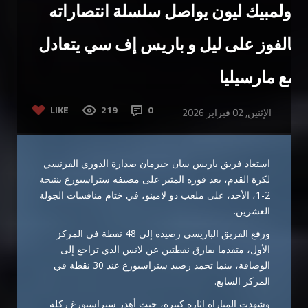
أولمبيك ليون يواصل سلسلة انتصاراته
بالفوز على ليل و باريس إف سي يتعادل
مع مارسيليا
LIKE
219
0
الإثنين, 02 فبراير 2026
استعاد فريق باريس سان جيرمان صدارة الدوري الفرنسي
لكرة القدم، بعد فوزه المثير على مضيفه ستراسبورغ بنتيجة
2-1، الأحد، على ملعب دو لامينو، في ختام منافسات الجولة
العشرين.
ورفع الفريق الباريسي رصيده إلى 48 نقطة في المركز
الأول، متقدما بفارق نقطتين عن لانس الذي تراجع إلى
الوصافة، بينما تجمد رصيد ستراسبورغ عند 30 نقطة في
المركز السابع.
وشهدت المباراة إثارة كبيرة، حيث أهدر ستراسبورغ ركلة