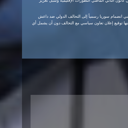
انون الثاني الماضي التطورات الإقليمية وسبل تعزيز
ي انضمام سوريا رسمياً إلى التحالف الدولي ضد داعش
زة المصطفى حينها توقيع إعلان تعاون سياسي مع التحالف دون أن يشمل أي