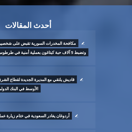
أحدث المقالات
مكافحة المخدرات السورية تقبض على شخصي
وتضبط 5 آلاف حبة كبتاغون بعملية أمنية في طرطوس
قاديش يلتقي مع المديرة الجديدة لقطاع الشر
الأوسط في البنك الدول
أردوغان يغادر السعودية في ختام زيارة عم