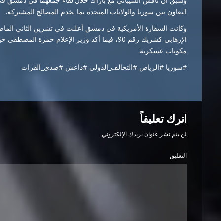
وسبق أن ناقش الشيباني مع باراك خلال لقاء جمعهما في دمشق في ك
التعاون بين سوريا والولايات المتحدة بما يخدم المصالح المشتركة.
وكانت السفارة الأمريكية في دمشق أعلنت في تشرين الثاني الماض
الإرهابي كشريك رقم 90، فيما أكد وزير الإعلام حم
مكونات عسكرية.
#سوريا #الرياض #التحالف_الدولي #داعش #صدى_الفرات
اترك تعليقاً
لن يتم نشر عنوان بريدك الإلكتروني.
التعليق