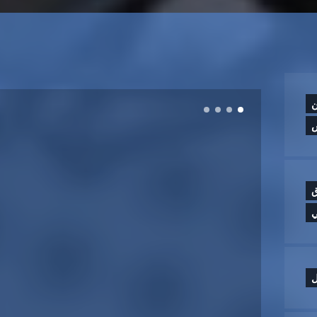
ن
ق
ي
ل