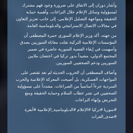
وأشار دوران إلى الاتفاق على ضرورة وجود فهم مشترك
لمسؤولية وسائل الإعلام خلال النزاعات، وأهمية حماية
الحقيقة ومواجهة التضليل الإعلامي، إلى جانب تعزيز التعاون
في مجالات الاتصال الاستراتيجي والدبلوماسية العامة.
من جهته، أكد وزير الإعلام السوري حمزة المصطفى أن
المؤسسات الإعلامية التركية نقلت معاناة السوريين بصدق
وأسهمت في إبقاء القضية السورية حاضرة في ضمير
المجتمع الدولي، مشيداً بدور تركيا في احتضان ملايين
السوريين ودعم الصحفيين السوريين.
وأضاف المصطفى أن الحروب الحديثة لم تعد تقتصر على
المواجهات العسكرية، بل أصبحت المعركة الإعلامية والحرب
السردية جزءاً أساسياً من الصراعات، مشدداً على مسؤولية
الصحفيين في نشر خطاب السلام وحماية الحقيقة ومنع
التحريض وإنهاء النزاعات.
#سوريا #تركيا #الإعلام #الدبلوماسية_الإعلامية #أنقرة
#صدى_الفرات