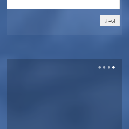
إرسال