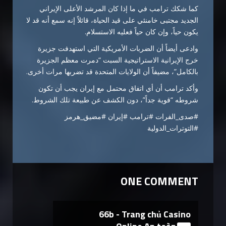
كما
شكك
ترامب
في
ما
إذا
كان
المرشد
الأعلى
الإيراني
الجديد
مجتبى
خامنئي
على
قيد
الحياة،
قائلاً
إنه
سمع
أنه
قد
لا
يكون
حياً،
وإن
كان
حياً
فعليه
الاستسلام.
وادعى
أيضاً
أن
الضربات
الأمريكية
التي
استهدفت
جزيرة
خرج
الإيرانية
الاستراتيجية
السبت “
دمرت
معظم
الجزيرة
بالكامل”،
مضيفاً
أن
الولايات
المتحدة
قد
تضربها
مرات
أخرى.
وأكد
ترامب
أن
أي
اتفاق
محتمل
مع
إيران
يجب
أن
تكون
شروطه “
قوية
جداً”،
دون
الكشف
عن
طبيعة
تلك
الشروط.
#
صدى_الفرات #
ترامب #
إيران #
مضيق_هرمز
#
التوترات_الدولية
ONE COMMENT
66b - Trang chủ Casino