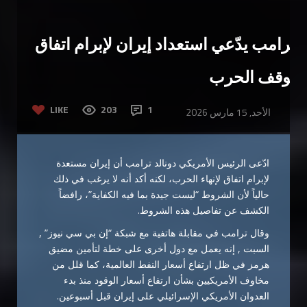
ترامب يدّعي استعداد إيران لإبرام اتفاق
لوقف الحرب
LIKE
203
1
الأحد, 15 مارس 2026
ادّعى
الرئيس
الأمريكي
دونالد
ترامب
أن
إيران
مستعدة
لإبرام
اتفاق
لإنهاء
الحرب،
لكنه
أكد
أنه
لا
يرغب
في
ذلك
حالياً
لأن
الشروط “
ليست
جيدة
بما
فيه
الكفاية”،
رافضاً
الكشف
عن
تفاصيل
هذه
الشروط.
وقال
ترامب
في
مقابلة
هاتفية
مع
شبكة “
إن
بي
سي
نيوز” ,
السبت ,
إنه
يعمل
مع
دول
أخرى
على
خطة
لتأمين
مضيق
هرمز
في
ظل
ارتفاع
أسعار
النفط
العالمية،
كما
قلل
من
مخاوف
الأمريكيين
بشأن
ارتفاع
أسعار
الوقود
منذ
بدء
العدوان
الأمريكي
الإسرائيلي
على
إيران
قبل
أسبوعين.