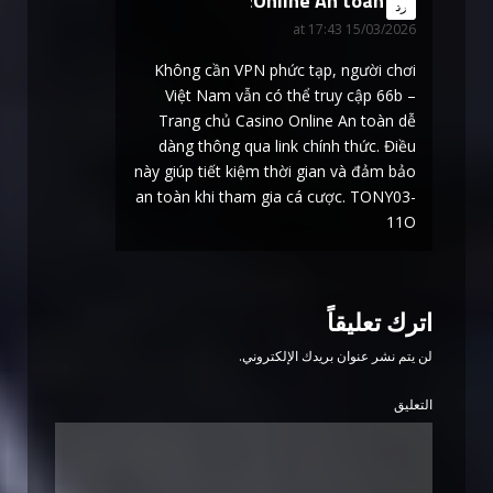
Online An toàn
says:
رد
15/03/2026 at 17:43
Không cần VPN phức tạp, người chơi
Việt Nam vẫn có thể truy cập 66b –
Trang chủ Casino Online An toàn dễ
dàng thông qua link chính thức. Điều
này giúp tiết kiệm thời gian và đảm bảo
an toàn khi tham gia cá cược. TONY03-
11O
اترك تعليقاً
لن يتم نشر عنوان بريدك الإلكتروني.
التعليق