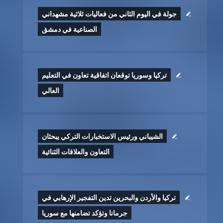
جولة في اليوم الثاني من فعاليات ثلاثية مشهداني
الصناعية في دمشق
تركيا وسوريا توقعان اتفاقية تعاون في التعليم
العالي
الشيباني ورئيس الاستخبارات التركي يبحثان
التعاون والعلاقات الثنائية
تركيا والأردن والبحرين تدين التفجير الإرهابي في
جرمانا وتؤكد تضامنها مع سوريا